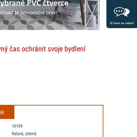
O čem se mluví
vný čas ochránit svoje bydlení
OR
10189
fialová, zelená