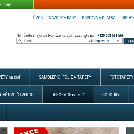
áclony
ÚVOD
NÁVODY A RADY
DOPRAVA A PLATBA
OBCHO
Nemůžete si vybrat? Pomůžeme Vám. zavolejte nám
+420 603 591 568
všechny weby
ETY na zeď
SAMOLEPICÍ FÓLIE A TAPETY
FOTOTAPETY 
OVÉ PVC ČTVERCE
DEKORACE na zeď
BORDURY