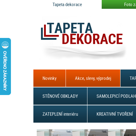
Tapeta dekorace
Foto z
Novinky
Akce, slevy, výprodej
TAP
STĚNOVÉ OBKLADY
SAMOLEPICÍ PODLAH
ZATEPLENÍ interiéru
KREATIVNÍ TVOŘENÍ