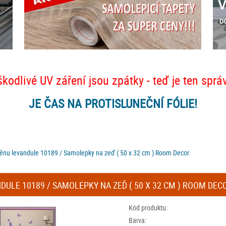
škodlivé UV záření jsou zpátky - teď je ten sprá
JE ČAS NA PROTISLUNEČNÍ FÓLIE!
těnu levandule 10189 / Samolepky na zeď ( 50 x 32 cm ) Room Decor
ULE 10189 / SAMOLEPKY NA ZEĎ ( 50 X 32 CM ) ROOM DEC
Kód produktu:
Barva: