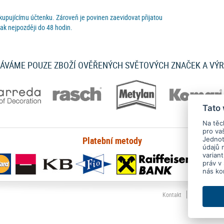
 kupujícímu účtenku. Zároveň je povinen zaevidovat přijatou
ak nejpozději do 48 hodin.
ÁVÁME POUZE ZBOŽÍ OVĚŘENÝCH SVĚTOVÝCH ZNAČEK A VÝ
Tato
Na těc
pro va
Platební metody
Jednotl
údajů 
varian
práv v
nás ko
Kontakt
Ochrana oso