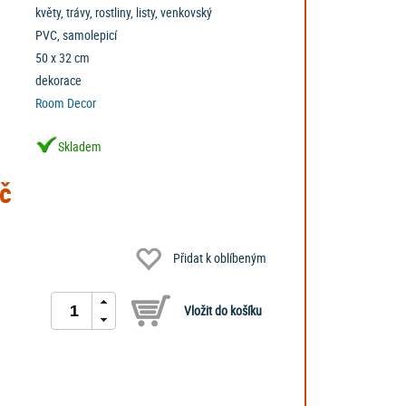
květy, trávy, rostliny, listy, venkovský
PVC, samolepicí
50 x 32 cm
dekorace
Room Decor
Skladem
č
Přidat k oblíbeným