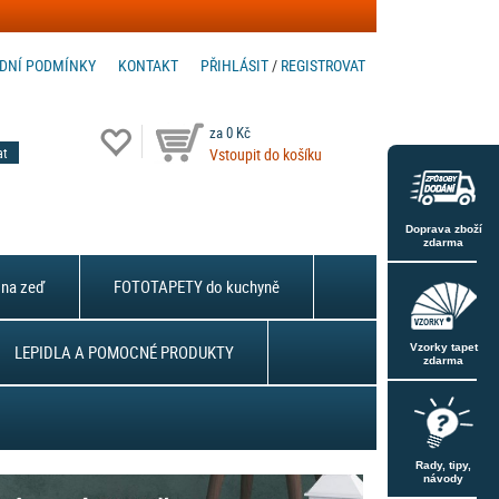
DNÍ PODMÍNKY
KONTAKT
PŘIHLÁSIT
/
REGISTROVAT
za 0 Kč
Vstoupit do košíku
Doprava zboží
zdarma
na zeď
FOTOTAPETY do kuchyně
LEPIDLA A POMOCNÉ PRODUKTY
Vzorky tapet
zdarma
Rady, tipy,
návody