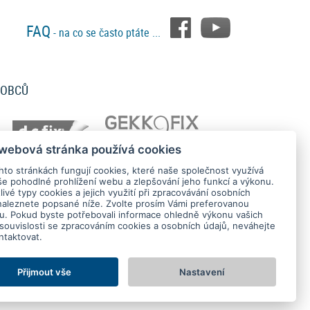
FAQ
- na co se často ptáte ...
ROBCŮ
 webová stránka používá cookies
hto stránkách fungují cookies, které naše společnost využívá
še pohodlné prohlížení webu a zlepšování jeho funkcí a výkonu.
ivé typy cookies a jejich využití při zpracovávání osobních
naleznete popsané níže. Zvolte prosím Vámi preferovanou
tu. Pokud byste potřebovali informace ohledně výkonu vašich
 souvislosti se zpracováním cookies a osobních údajů, neváhejte
ntaktovat.
bních údajů
O nás
Obchodní podmínky
Nastavení Cookies
Přijmout vše
Nastavení