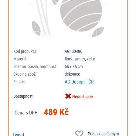
Kód produktu:
AGF00486
Materiál:
flock, samet, velur
Rozměr, obsah, hmotnost:
65 x 85 cm
Skupina zboží:
dekorace
AG Design - ČR
Značka
Dostupnost:
Nedostupné
489 Kč
Cena s DPH
Přidat k oblíbeným
Tweet