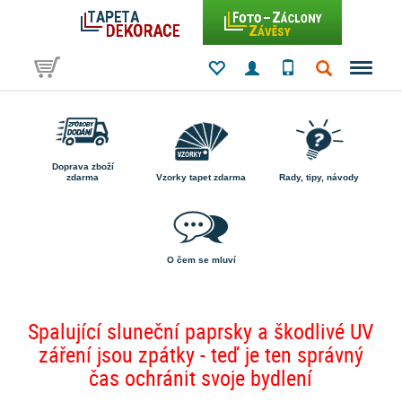
Doprava zboží
zdarma
Vzorky tapet zdarma
Rady, tipy, návody
O čem se mluví
Spalující sluneční paprsky a škodlivé UV
záření jsou zpátky - teď je ten správný
čas ochránit svoje bydlení