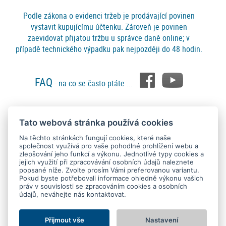
Podle zákona o evidenci tržeb je prodávající povinen
vystavit kupujícímu účtenku. Zároveň je povinen
zaevidovat přijatou tržbu u správce daně online; v
případě technického výpadku pak nejpozději do 48 hodin.
FAQ
- na co se často ptáte ...
Tato webová stránka používá cookies
Platební metody
Na těchto stránkách fungují cookies, které naše
společnost využívá pro vaše pohodlné prohlížení webu a
zlepšování jeho funkcí a výkonu. Jednotlivé typy cookies a
jejich využití při zpracovávání osobních údajů naleznete
popsané níže. Zvolte prosím Vámi preferovanou variantu.
Pokud byste potřebovali informace ohledně výkonu vašich
práv v souvislosti se zpracováním cookies a osobních
údajů, neváhejte nás kontaktovat.
Copyright © 2015 - 2026
SEO kvalitně
. All rights reserved.
Kontakt
Ochrana osobních údajů
O nás
Obchodní podmínky
Nastavení Cookies
Přijmout vše
Nastavení