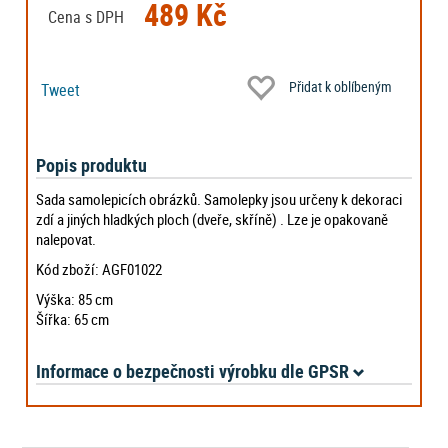
489 Kč
Cena s DPH
Přidat k oblíbeným
Tweet
Popis produktu
Sada samolepicích obrázků. Samolepky jsou určeny k dekoraci
zdí a jiných hladkých ploch (dveře, skříně) . Lze je opakovaně
nalepovat.
Kód zboží: AGF01022
Výška: 85 cm
Šířka: 65 cm
Informace o bezpečnosti výrobku dle GPSR