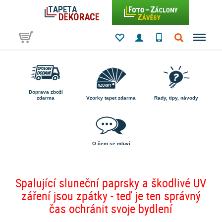
Doprava zboží
zdarma
Vzorky tapet zdarma
Rady, tipy, návody
O čem se mluví
Spalující sluneční paprsky a škodlivé UV
záření jsou zpátky - teď je ten správný
čas ochránit svoje bydlení