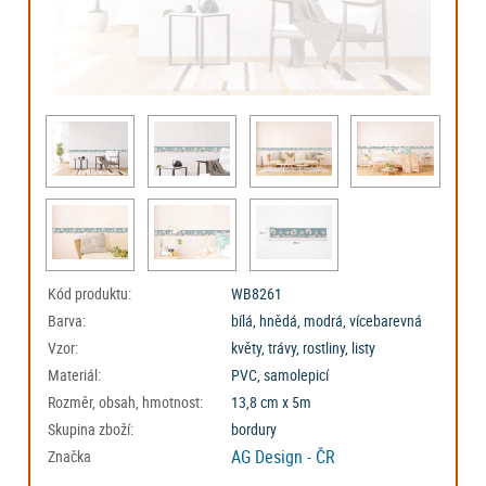
Kód produktu:
WB8261
Barva:
bílá, hnědá, modrá, vícebarevná
Vzor:
květy, trávy, rostliny, listy
Materiál:
PVC, samolepicí
Rozměr, obsah, hmotnost:
13,8 cm x 5m
Skupina zboží:
bordury
AG Design - ČR
Značka