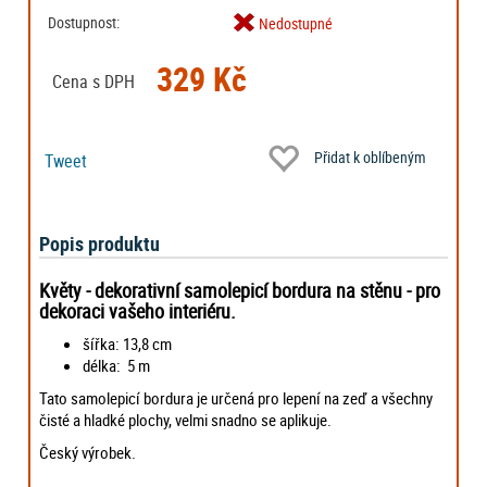
Dostupnost:
Nedostupné
329 Kč
Cena s DPH
Přidat k oblíbeným
Tweet
Popis produktu
Květy - dekorativní samolepicí bordura na stěnu - pro
dekoraci vašeho interiéru.
šířka: 13,8 cm
délka: 5 m
Tato samolepicí bordura je určená pro lepení na zeď a všechny
čisté a hladké plochy, velmi snadno se aplikuje.
Český výrobek.