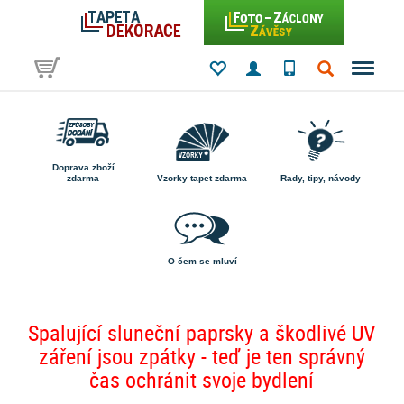
Doprava zboží
zdarma
Vzorky tapet zdarma
Rady, tipy, návody
O čem se mluví
Spalující sluneční paprsky a škodlivé UV
záření jsou zpátky - teď je ten správný
čas ochránit svoje bydlení