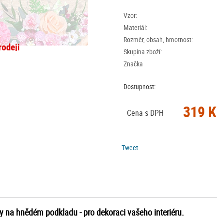
Vzor:
Materiál:
Rozměr, obsah, hmotnost:
Skupina zboží:
Značka
Dostupnost:
319 K
Cena s DPH
Tweet
y na hnědém podkladu - pro dekoraci vašeho interiéru.