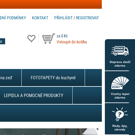
DNÍ PODMÍNKY
KONTAKT
PŘIHLÁSIT
/
REGISTROVAT
za 0 Kč
Vstoupit do košíku
Doprava zboží
zdarma
na zeď
FOTOTAPETY do kuchyně
LEPIDLA A POMOCNÉ PRODUKTY
Vzorky tapet
zdarma
Rady, tipy,
návody