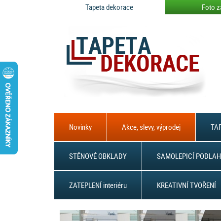
Tapeta dekorace
Foto z
Novinky
Akce, slevy, výprodej
TAP
STĚNOVÉ OBKLADY
SAMOLEPICÍ PODLAH
ZATEPLENÍ interiéru
KREATIVNÍ TVOŘENÍ