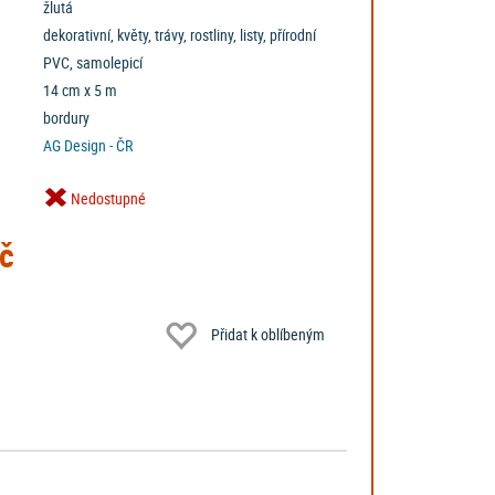
žlutá
dekorativní, květy, trávy, rostliny, listy, přírodní
PVC, samolepicí
14 cm x 5 m
bordury
AG Design - ČR
Nedostupné
č
Přidat k oblíbeným