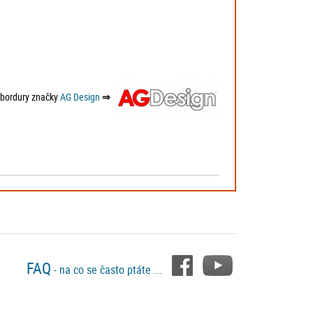
í bordury značky
AG Design
⇒
FAQ
- na co se často ptáte ...