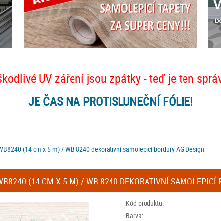
škodlivé UV záření jsou zpátky - teď je ten sprá
JE ČAS NA PROTISLUNEČNÍ FÓLIE!
WB8240 (14 cm x 5 m) / WB 8240 dekorativní samolepicí bordury AG Design
8240 (14 CM X 5 M) / WB 8240 DEKORATIVNÍ SAMOLEPICÍ
Kód produktu:
Barva: