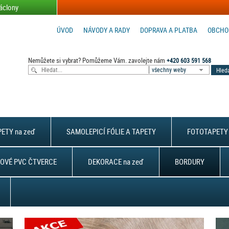
áclony
ÚVOD
NÁVODY A RADY
DOPRAVA A PLATBA
OBCHO
Nemůžete si vybrat? Pomůžeme Vám. zavolejte nám
+420 603 591 568
všechny weby
ETY na zeď
SAMOLEPICÍ FÓLIE A TAPETY
FOTOTAPETY 
OVÉ PVC ČTVERCE
DEKORACE na zeď
BORDURY