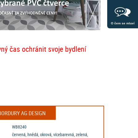
O čem se mluví
vný čas ochránit svoje bydlení
 BORDURY AG DESIGN
WB8240
červená, hnědá, okrová, vícebarevná, zelená,