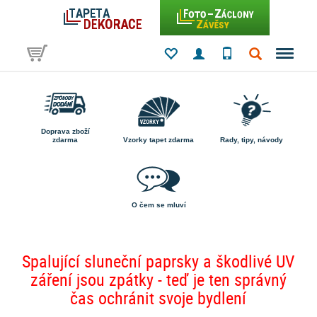
Doprava zboží
zdarma
Vzorky tapet zdarma
Rady, tipy, návody
O čem se mluví
Spalující sluneční paprsky a škodlivé UV
záření jsou zpátky - teď je ten správný
čas ochránit svoje bydlení