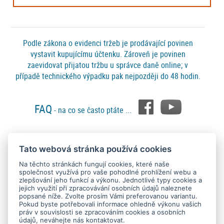
Podle zákona o evidenci tržeb je prodávající povinen
vystavit kupujícímu účtenku. Zároveň je povinen
zaevidovat přijatou tržbu u správce daně online; v
případě technického výpadku pak nejpozději do 48 hodin.
FAQ
- na co se často ptáte ...
Tato webová stránka používá cookies
Platební metody
Na těchto stránkách fungují cookies, které naše
společnost využívá pro vaše pohodlné prohlížení webu a
zlepšování jeho funkcí a výkonu. Jednotlivé typy cookies a
jejich využití při zpracovávání osobních údajů naleznete
popsané níže. Zvolte prosím Vámi preferovanou variantu.
Pokud byste potřebovali informace ohledně výkonu vašich
práv v souvislosti se zpracováním cookies a osobních
údajů, neváhejte nás kontaktovat.
Copyright © 2015 - 2026
SEO kvalitně
. All rights reserved.