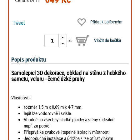
Přidat k oblíbeným
Tweet
ks
Popis produktu
Samolepicí 3D dekorace, obklad na stěnu z hebkého
sametu, veluru - černé úzké pruhy
Vlastnosti:
rozměr 1,5 m x 0,69 m x 4-7 mm
lepit lze vodorovně i svisle
Vhodné na všechny hladké plochy a stěny / ideální
např. za postel
Přispívá ke zvukové i tepelné izolaci v místnosti
Jednoduchá instalace a údržba / lze otírat vlhkým