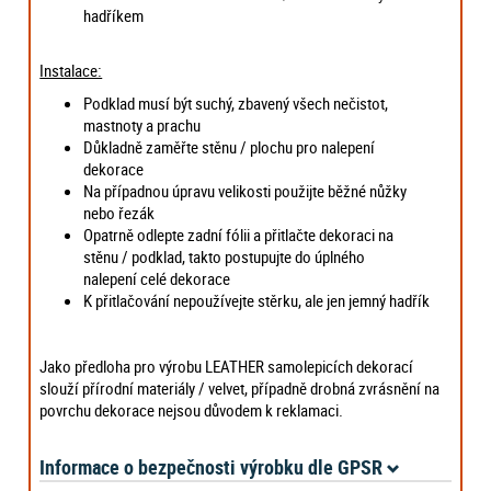
hadříkem
Instalace:
Podklad musí být suchý, zbavený všech nečistot,
mastnoty a prachu
Důkladně zaměřte stěnu / plochu pro nalepení
dekorace
Na případnou úpravu velikosti použijte běžné nůžky
nebo řezák
Opatrně odlepte zadní fólii a přitlačte dekoraci na
stěnu / podklad, takto postupujte do úplného
nalepení celé dekorace
K přitlačování nepoužívejte stěrku, ale jen jemný hadřík
Jako předloha pro výrobu LEATHER samolepicích dekorací
slouží přírodní materiály / velvet, případně drobná zvrásnění na
povrchu dekorace nejsou důvodem k reklamaci.
Informace o bezpečnosti výrobku dle GPSR