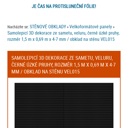
JE ČAS NA PROTISLUNEČNÍ FÓLIE!
STĚNOVÉ OBKLADY
Velkoformátové panely
Nacházíte se:
»
»
Samolepicí 3D dekorace ze sametu, veluru, černé úzké pruhy,
rozměr 1,5 m x 0,69 m x 4-7 mm / obklad na stěnu VEL015
SAMOLEPICÍ 3D DEKORACE ZE SAMETU, VELURU,
ČERNÉ ÚZKÉ PRUHY, ROZMĚR 1,5 M X 0,69 M X 4-7
MM / OBKLAD NA STĚNU VEL015