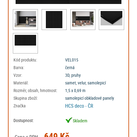
Kód produktu:
VEL015
Barva:
černá
Vzor:
3D, pruhy
Materiál:
samet, velur, samolepicí
Rozměr, obsah, hmotnost:
1,5 x 0,69 m
Skupina zboží:
samolepicí obkladové panely
HCS deco - ČR
Značka
Dostupnost:
Skladem
649 Kč
Cena s DPH