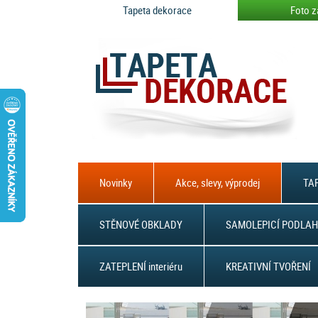
Tapeta dekorace
Foto z
Novinky
Akce, slevy, výprodej
TAP
STĚNOVÉ OBKLADY
SAMOLEPICÍ PODLAH
ZATEPLENÍ interiéru
KREATIVNÍ TVOŘENÍ