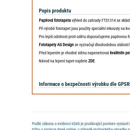
Popis produktu
Papírová fototapeta
výhled do zahrady FTS1314
se sklád
Při výrobě fototapet jsou použity speciální inkousty na kv
Pro lepší odolnost proti oděru doporučujeme papírovou f
Fototapety AG Design
se vyznačují dlouhodobou stálostí 
Před lepením je vhodné stěnu napenetrovat
kvalitním p
Návod na lepení tapet najdete
ZDE
.
Informace o bezpečnosti výrobku dle GPSR
Podle zákona o evidenci tržeb je prodávající povinen vystavit
tržbu u správce daně online; v případě technického výpadku p