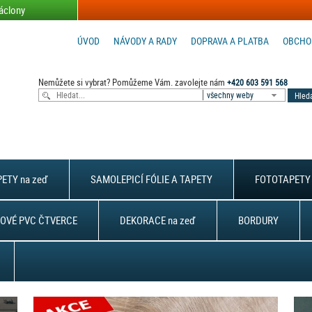
áclony
ÚVOD
NÁVODY A RADY
DOPRAVA A PLATBA
OBCHO
Nemůžete si vybrat? Pomůžeme Vám. zavolejte nám
+420 603 591 568
všechny weby
ETY na zeď
SAMOLEPICÍ FÓLIE A TAPETY
FOTOTAPETY 
OVÉ PVC ČTVERCE
DEKORACE na zeď
BORDURY