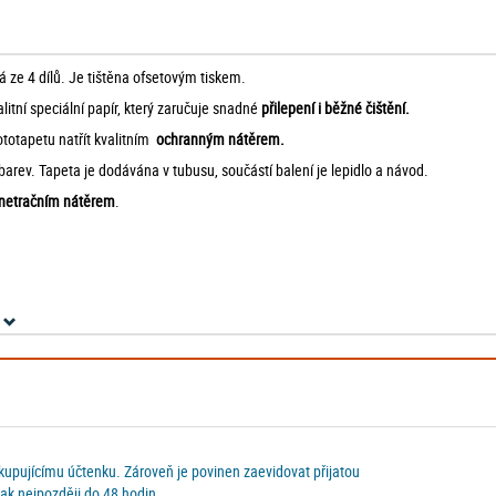
á ze 4 dílů. Je tištěna ofsetovým tiskem.
alitní speciální papír, který zaručuje snadné
přilepení i běžné čištění.
ototapetu natřít kvalitním
ochranným nátěrem.
barev. Tapeta je dodávána v tubusu, součástí balení je lepidlo a návod.
enetračním nátěrem
.
 kupujícímu účtenku. Zároveň je povinen zaevidovat přijatou
ak nejpozději do 48 hodin.