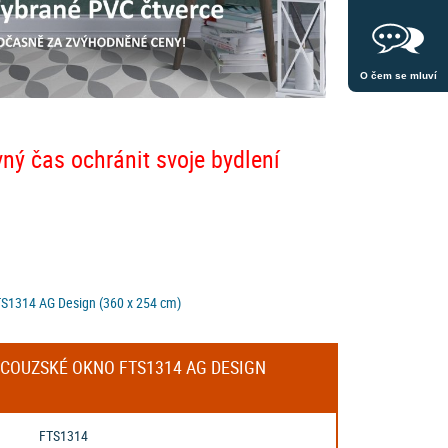
O čem se mluví
vný čas ochránit svoje bydlení
FTS1314 AG Design (360 x 254 cm)
NCOUZSKÉ OKNO FTS1314 AG DESIGN
FTS1314