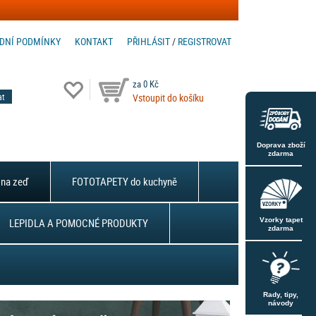
DNÍ PODMÍNKY
KONTAKT
PŘIHLÁSIT
/
REGISTROVAT
za 0 Kč
Vstoupit do košíku
Doprava zboží
zdarma
na zeď
FOTOTAPETY do kuchyně
LEPIDLA A POMOCNÉ PRODUKTY
Vzorky tapet
zdarma
Rady, tipy,
návody