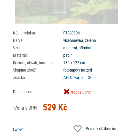
Kód produktu:
FTSS0834
Barva:
vícebarevná, zelená
Vzor:
moderní, přírodní
Materiál:
papír
Rozměr, obsah, hmotnost:
180 x 127 cm
Skupina zboží:
fototapety na zeď
AG Design - ČR
Značka
Dostupnost:
Nedostupné
529 Kč
Cena s DPH
Přidat k oblíbeným
Tweet