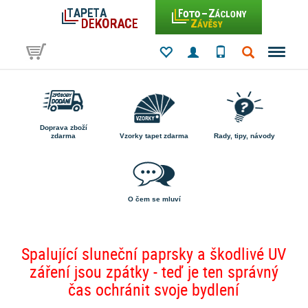
Doprava zboží
zdarma
Vzorky tapet zdarma
Rady, tipy, návody
O čem se mluví
Spalující sluneční paprsky a škodlivé UV
záření jsou zpátky - teď je ten správný
čas ochránit svoje bydlení