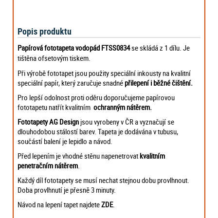
Popis produktu
Papírová fototapeta
vodopád FTSS0834
se skládá z 1 dílu. Je
tištěna ofsetovým tiskem.
Při výrobě fototapet jsou použity speciální inkousty na kvalitní
speciální papír, který zaručuje snadné
přilepení i běžné čištění.
Pro lepší odolnost proti oděru doporučujeme papírovou
fototapetu natřít kvalitním
ochranným nátěrem.
Fototapety AG Design
jsou vyrobeny v ČR
a
vyznačují se
dlouhodobou stálostí barev. Tapeta je dodávána v tubusu,
součástí balení je lepidlo a návod.
Před lepením je vhodné stěnu napenetrovat
kvalitním
penetračním nátěrem
.
Každý díl fototapety se musí nechat stejnou dobu provlhnout.
Doba provlhnutí je přesně 3 minuty.
Návod na lepení tapet najdete
ZDE
.