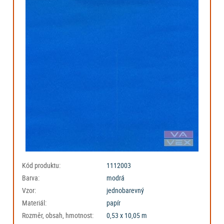
Kód produktu:
1112003
Barva:
modrá
Vzor:
jednobarevný
Materiál:
papír
Rozměr, obsah, hmotnost:
0,53 x 10,05 m