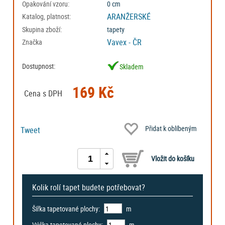
Opakování vzoru:
0 cm
ARANŽERSKÉ
Katalog, platnost:
Skupina zboží:
tapety
Vavex - ČR
Značka
Dostupnost:
Skladem
169 Kč
Cena s DPH
Přidat k oblíbeným
Tweet
Kolik rolí tapet budete potřebovat?
Šířka tapetované plochy:
m
Výška tapetované plochy:
m