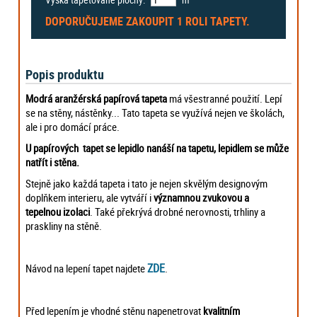
DOPORUČUJEME ZAKOUPIT
1 ROLI
TAPETY.
Popis produktu
Modrá aranžérská papírová tapeta
má všestranné použití. Lepí
se na stěny, nástěnky... Tato tapeta se využívá nejen ve školách,
ale i pro domácí práce.
U papírových tapet se lepidlo nanáší na tapetu, lepidlem se může
natřít i stěna.
Stejně jako každá tapeta i tato je nejen skvělým designovým
doplňkem interieru, ale vytváří i
významnou zvukovou a
tepelnou izolaci
. Také překrývá drobné nerovnosti, trhliny a
praskliny na stěně.
ZDE
Návod na lepení tapet najdete
.
Před lepením je vhodné stěnu napenetrovat
kvalitním