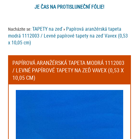
JE ČAS NA PROTISLUNEČNÍ FÓLIE!
TAPETY na zeď
Papírová aranžérská tapeta
Nacházíte se:
»
modrá 1112003 / Levné papírové tapety na zeď Vavex (0,53
x 10,05 cm)
PAPÍROVÁ ARANŽÉRSKÁ TAPETA MODRÁ 1112003
/ LEVNÉ PAPÍROVÉ TAPETY NA ZEĎ VAVEX (0,53 X
10,05 CM)