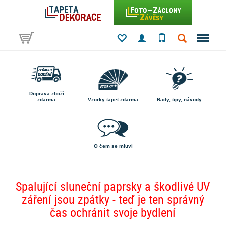
Doprava zboží
zdarma
Vzorky tapet zdarma
Rady, tipy, návody
O čem se mluví
Spalující sluneční paprsky a škodlivé UV
záření jsou zpátky - teď je ten správný
čas ochránit svoje bydlení