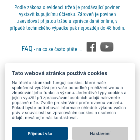
Podle zákona o evidenci tržeb je prodávající povinen
vystavit kupujícímu účtenku. Zároveň je povinen
zaevidovat přijatou tržbu u správce daně online; v
případě technického výpadku pak nejpozději do 48 hodin.
FAQ
- na co se často ptáte ...
Tato webová stránka používá cookies
Platební metody
Na těchto stránkách fungují cookies, které naše
společnost využívá pro vaše pohodlné prohlížení webu a
zlepšování jeho funkcí a výkonu. Jednotlivé typy cookies a
jejich využití při zpracovávání osobních údajů naleznete
popsané níže. Zvolte prosím Vámi preferovanou variantu.
Pokud byste potřebovali informace ohledně výkonu vašich
práv v souvislosti se zpracováním cookies a osobních
údajů, neváhejte nás kontaktovat.
Copyright © 2015 - 2026
SEO kvalitně
. All rights reserved.
Kontakt
Ochrana osobních údajů
O nás
Obchodní podmínky
Nastavení Cookies
Přijmout vše
Nastavení