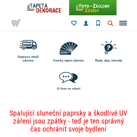
Doprava zboží
zdarma
Vzorky tapet zdarma
Rady, tipy, návody
O čem se mluví
Spalující sluneční paprsky a škodlivé UV
záření jsou zpátky - teď je ten správný
čas ochránit svoje bydlení