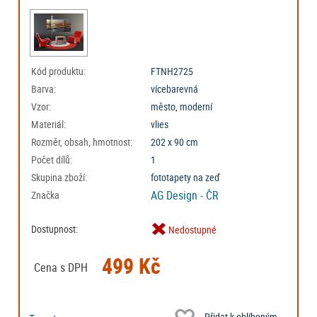
Kód produktu:
FTNH2725
Barva:
vícebarevná
Vzor:
město, moderní
Materiál:
vlies
Rozměr, obsah, hmotnost:
202 x 90 cm
Počet dílů:
1
Skupina zboží:
fototapety na zeď
AG Design - ČR
Značka
Dostupnost:
Nedostupné
499 Kč
Cena s DPH
Přidat k oblíbeným