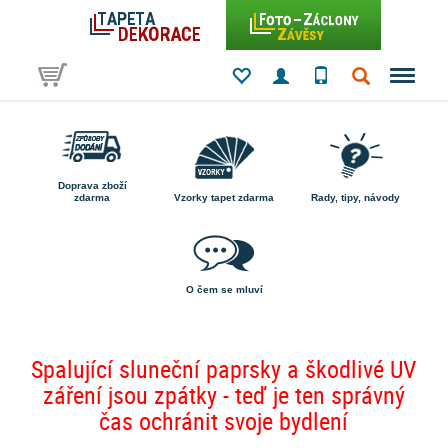
Doprava zboží
zdarma
Vzorky tapet zdarma
Rady, tipy, návody
O čem se mluví
Spalující sluneční paprsky a škodlivé UV
záření jsou zpátky - teď je ten správný
čas ochránit svoje bydlení