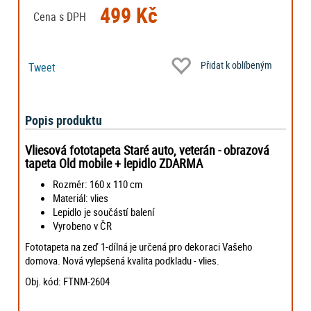
499 Kč
Cena s DPH
Přidat k oblíbeným
Tweet
Popis produktu
Vliesová fototapeta Staré auto, veterán - obrazová
tapeta
Old mobile + lepidlo ZDARMA
Rozměr: 160 x 110 cm
Materiál: vlies
Lepidlo je součástí balení
Vyrobeno v ČR
Fototapeta na zeď 1-dílná je určená pro dekoraci Vašeho
domova. Nová vylepšená kvalita podkladu - vlies.
Obj. kód: FTNM-2604