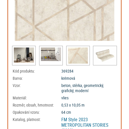
Kód produktu:
369284
Barva:
krémová
Vzor:
beton, stěrka, geometrický,
grafický, moderní
Materiál:
vlies
Rozměr, obsah, hmotnost:
0,53 x 10,05 m
Opakování vzoru:
64 cm
FM Style 2023
Katalog, platnost:
METROPOLITAN STORIES