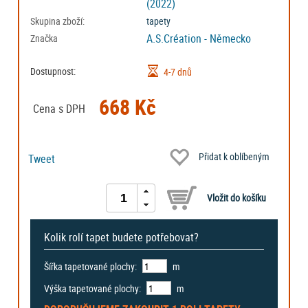
(2022)
Skupina zboží:
tapety
A.S.Création - Německo
Značka
Dostupnost:
4-7 dnů
668 Kč
Cena s DPH
Přidat k oblíbeným
Tweet
Kolik rolí tapet budete potřebovat?
Šířka tapetované plochy:
m
Výška tapetované plochy:
m