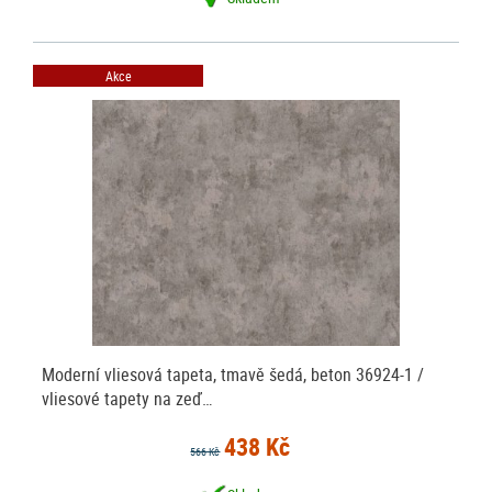
Akce
Moderní vliesová tapeta, tmavě šedá, beton 36924-1 /
vliesové tapety na zeď…
438 Kč
566 Kč