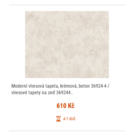
Moderní vliesová tapeta, krémová, beton 36924-4 /
vliesové tapety na zeď 369244…
610 Kč
4-7 dnů