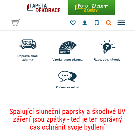
Doprava zboží
zdarma
Vzorky tapet zdarma
Rady, tipy, návody
O čem se mluví
Spalující sluneční paprsky a škodlivé UV
záření jsou zpátky - teď je ten správný
čas ochránit svoje bydlení