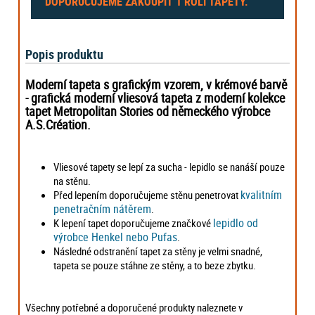
DOPORUČUJEME ZAKOUPIT
1 ROLI
TAPETY.
Popis produktu
Moderní tapeta s grafickým vzorem, v krémové barvě
- grafická moderní vliesová tapeta z moderní kolekce
tapet Metropolitan Stories od německého výrobce
A.S.Création.
Vliesové tapety se lepí za sucha - lepidlo se nanáší pouze
na stěnu.
kvalitním
Před lepením doporučujeme stěnu penetrovat
penetračním nátěrem
.
lepidlo od
K lepení tapet doporučujeme značkové
výrobce Henkel nebo Pufas
.
Následné odstranění tapet za stěny je velmi snadné,
tapeta se pouze stáhne ze stěny, a to beze zbytku.
Všechny potřebné a doporučené produkty naleznete v