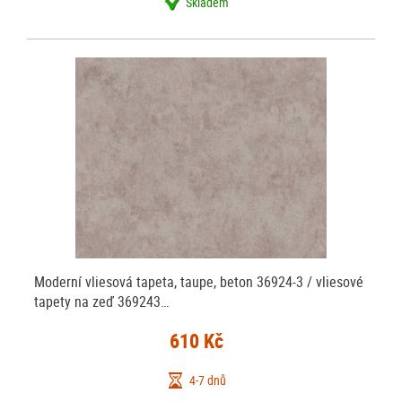
Skladem
Moderní vliesová tapeta, taupe, beton 36924-3 / vliesové
tapety na zeď 369243…
610 Kč
4-7 dnů