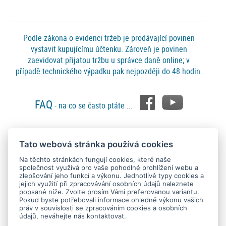
Podle zákona o evidenci tržeb je prodávající povinen
vystavit kupujícímu účtenku. Zároveň je povinen
zaevidovat přijatou tržbu u správce daně online; v
případě technického výpadku pak nejpozději do 48 hodin.
FAQ
- na co se často ptáte ...
Tato webová stránka používá cookies
Platební metody
Na těchto stránkách fungují cookies, které naše
společnost využívá pro vaše pohodlné prohlížení webu a
zlepšování jeho funkcí a výkonu. Jednotlivé typy cookies a
jejich využití při zpracovávání osobních údajů naleznete
popsané níže. Zvolte prosím Vámi preferovanou variantu.
Pokud byste potřebovali informace ohledně výkonu vašich
práv v souvislosti se zpracováním cookies a osobních
údajů, neváhejte nás kontaktovat.
Copyright © 2015 - 2026
SEO kvalitně
. All rights reserved.