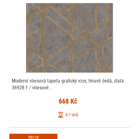
Moderní vliesová tapeta grafický vzor, tmavě šedá, zlatá
36928-1 / vliesové…
668 Kč
4-7 dnů
Náš tip