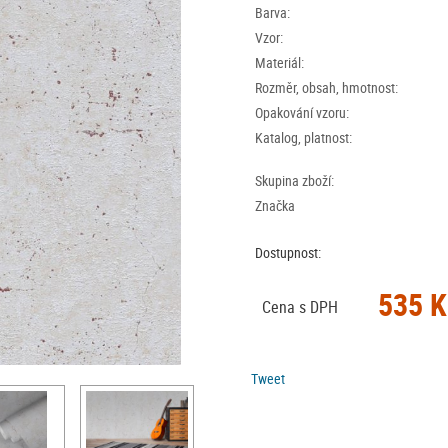
Barva:
Vzor:
Materiál:
Rozměr, obsah, hmotnost:
Opakování vzoru:
Katalog, platnost:
Skupina zboží:
Značka
Dostupnost:
535 K
Cena s DPH
Tweet