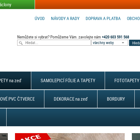
áclony
ÚVOD
NÁVODY A RADY
DOPRAVA A PLATBA
OBCHO
Nemůžete si vybrat? Pomůžeme Vám. zavolejte nám
+420 603 591 568
všechny weby
ETY na zeď
SAMOLEPICÍ FÓLIE A TAPETY
FOTOTAPETY 
OVÉ PVC ČTVERCE
DEKORACE na zeď
BORDURY