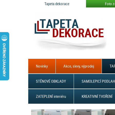
Tapeta dekorace
Foto z
Novinky
Akce, slevy, výprodej
TAP
STĚNOVÉ OBKLADY
SAMOLEPICÍ PODLAH
ZATEPLENÍ interiéru
KREATIVNÍ TVOŘENÍ