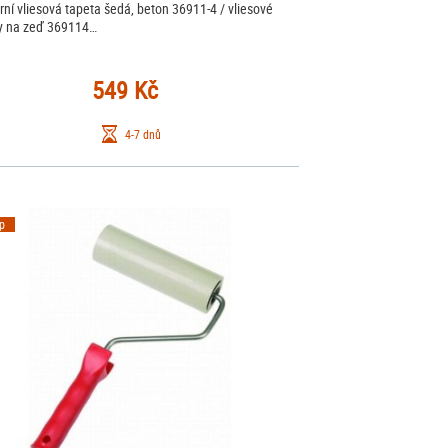
ní vliesová tapeta šedá, beton 36911-4 / vliesové
y na zeď 369114…
549 Kč
4-7 dnů
ip