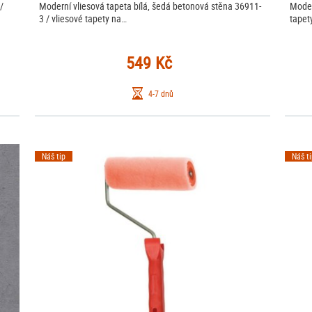
/
Moderní vliesová tapeta bílá, šedá betonová stěna 36911-
Moder
3 / vliesové tapety na…
tapet
549 Kč
4-7 dnů
Náš tip
Náš t