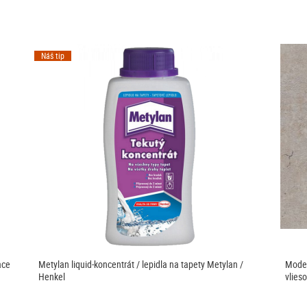
Náš tip
ace
Metylan liquid-koncentrát / lepidla na tapety Metylan /
Moder
Henkel
vlies