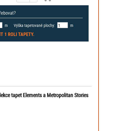
třebovat?
m
Výška tapetované plochy:
m
IT
1 ROLI
TAPETY.
lekce tapet Elements a Metropolitan Stories