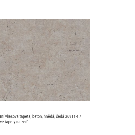
ní vliesová tapeta, beton, hnědá, šedá 36911-1 /
ové tapety na zeď…