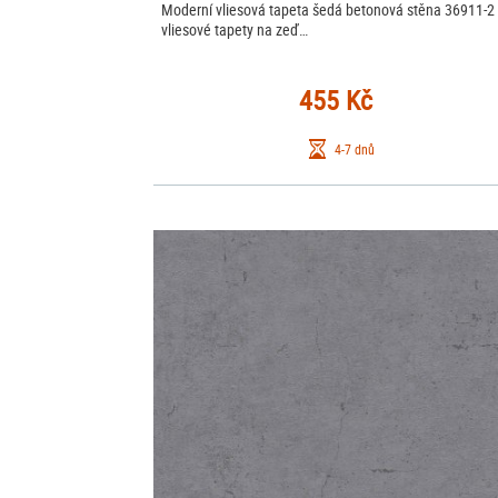
Moderní vliesová tapeta šedá betonová stěna 36911-2 
vliesové tapety na zeď…
455 Kč
4-7 dnů