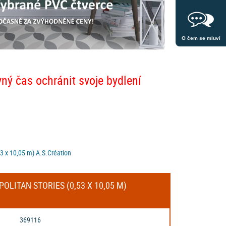
O čem se mluví
vný čas ochránit svoje bydlení
53 x 10,05 m) A.S.Création
OLITAN STORIES (0,53 X 10,05 M)
369116