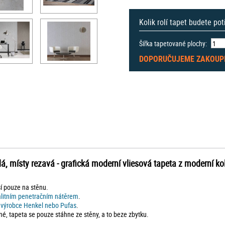
Kolik rolí tapet budete po
Šířka tapetované plochy:
DOPORUČUJEME ZAKOUP
, místy rezavá - grafická moderní vliesová tapeta z moderní ko
ší pouze na stěnu.
alitním penetračním nátěrem
.
d výrobce Henkel nebo Pufas
.
né, tapeta se pouze stáhne ze stěny, a to beze zbytku.