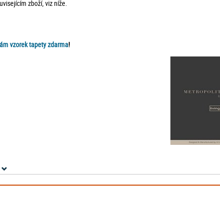
isejícím zboží, viz níže.
ám vzorek tapety zdarma
!