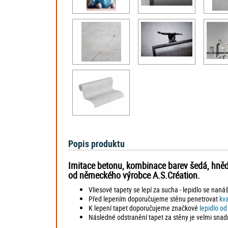
Popis produktu
Imitace betonu, kombinace barev šedá, hnědá
od německého výrobce A.S.Création.
Vliesové tapety se lepí za sucha - lepidlo se naná
Před lepením doporučujeme stěnu penetrovat
kv
K lepení tapet doporučujeme značkové
lepidlo o
Následné odstranění tapet za stěny je velmi snad