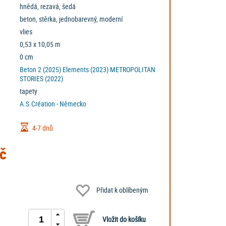
hnědá, rezavá, šedá
beton, stěrka, jednobarevný, moderní
vlies
0,53 x 10,05 m
0 cm
Beton 2 (2025)
Elements (2023)
METROPOLITAN
STORIES (2022)
tapety
A.S.Création - Německo
4-7 dnů
č
Přidat k oblíbeným