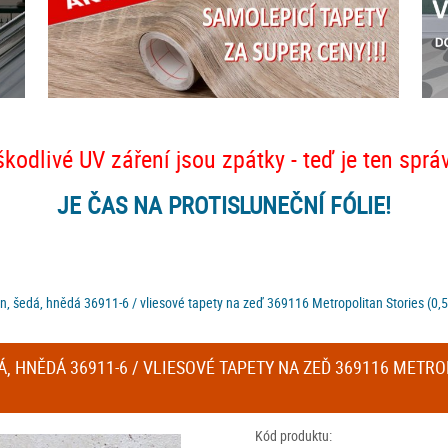
škodlivé UV záření jsou zpátky - teď je ten sprá
JE ČAS NA PROTISLUNEČNÍ FÓLIE!
n, šedá, hnědá 36911-6 / vliesové tapety na zeď 369116 Metropolitan Stories (0,
, HNĚDÁ 36911-6 / VLIESOVÉ TAPETY NA ZEĎ 369116 METROP
Kód produktu: