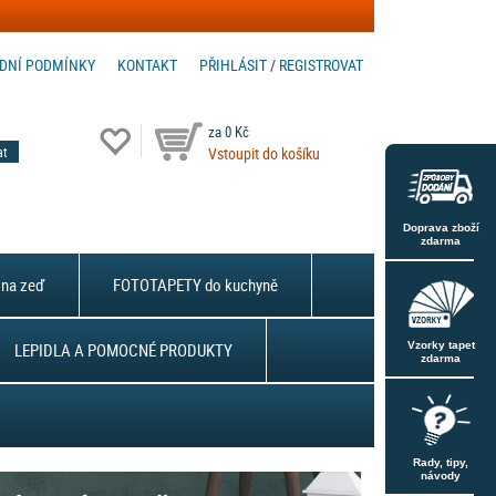
DNÍ PODMÍNKY
KONTAKT
PŘIHLÁSIT
/
REGISTROVAT
za 0 Kč
Vstoupit do košíku
Doprava zboží
zdarma
na zeď
FOTOTAPETY do kuchyně
LEPIDLA A POMOCNÉ PRODUKTY
Vzorky tapet
zdarma
Rady, tipy,
návody