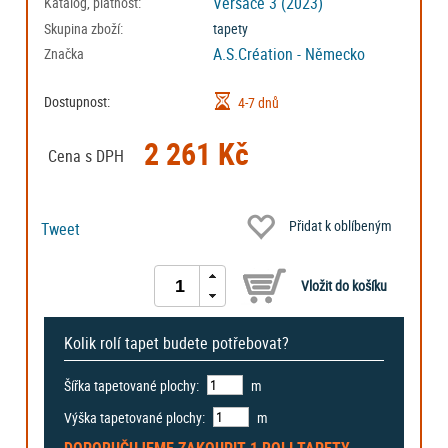
Versace 3 (2023)
Katalog, platnost:
Skupina zboží:
tapety
A.S.Création - Německo
Značka
Dostupnost:
4-7 dnů
2 261 Kč
Cena s DPH
Přidat k oblíbeným
Tweet
Kolik rolí tapet budete potřebovat?
Šířka tapetované plochy:
m
Výška tapetované plochy:
m
DOPORUČUJEME ZAKOUPIT
1 ROLI
TAPETY.