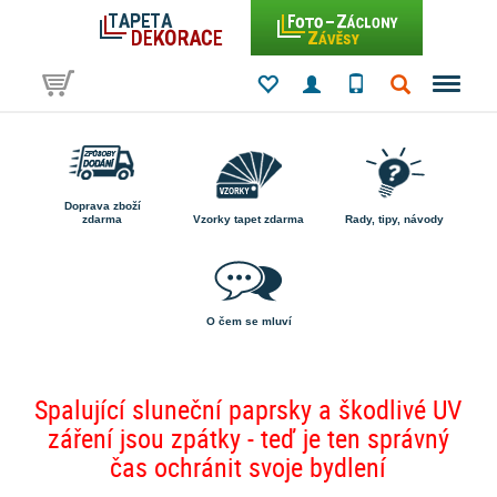
Doprava zboží
zdarma
Vzorky tapet zdarma
Rady, tipy, návody
O čem se mluví
Spalující sluneční paprsky a škodlivé UV
záření jsou zpátky - teď je ten správný
čas ochránit svoje bydlení