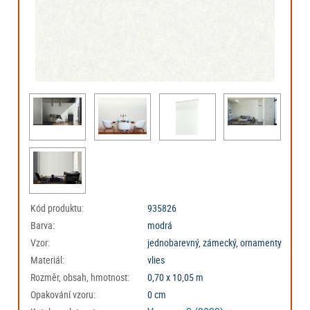
Kód produktu:
935826
Barva:
modrá
Vzor:
jednobarevný, zámecký, ornamenty
Materiál:
vlies
Rozměr, obsah, hmotnost:
0,70 x 10,05 m
Opakování vzoru:
0 cm