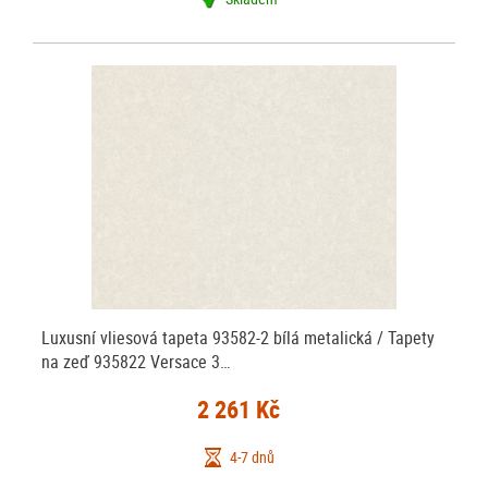
Luxusní vliesová tapeta 93582-2 bílá metalická / Tapety
na zeď 935822 Versace 3…
2 261 Kč
4-7 dnů