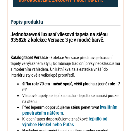
Popis produktu
Jednobarevná luxusní vliesová tapeta na stěnu
935826 z kolekce Versace 3 je v modré barvě.
Katalog tapet Versace
- kolekce Versace představuje luxusní
tapety ve výrazném stylu, kombinuje tradiční prvky neoklasicismu
s moderním vzhledem. Unikátní kvalita a estetika vnáší do
interiéru stylové a velkolepé prostředí.
šířka role 70 cm - méně spojů, větší plocha z jedné role - 7
m²
Vliesové tapety se lepí za sucha - lepidlo se nanáší pouze
na stěnu.
kvalitním
Před lepením doporučujeme stěnu penetrovat
penetračním nátěrem
.
lepidlo od
K lepení tapet doporučujeme značkové
výrobce Henkel nebo Pufas
.
Následné odstranění tapet za stěny je velmi snadné,