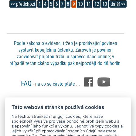
<< předchozí
1
4
5
6
7
8
9
10
11
12
13
další >>
Podle zákona o evidenci tržeb je prodávající povinen
vystavit kupujícímu účtenku. Zároveň je povinen
zaevidovat přijatou tržbu u správce daně online; v
případě technického výpadku pak nejpozději do 48 hodin.
FAQ
- na co se často ptáte ...
Tato webová stránka používá cookies
Platební metody
Na těchto stránkách fungují cookies, které naše
společnost využívá pro vaše pohodlné prohlížení webu a
zlepšování jeho funkcí a výkonu. Jednotlivé typy cookies a
jejich využití při zpracovávání osobních údajů naleznete
popsané níže. Zvolte prosím Vámi preferovanou variantu.