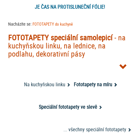
JE ČAS NA PROTISLUNEČNÍ FÓLIE!
Nacházíte se:
FOTOTAPETY do kuchyně
FOTOTAPETY speciální
samolepicí
- na
kuchyňskou linku, na lednice, na
podlahu, dekorativní pásy
Potřebovali byste fototapetou vyzdobit i jinou plochu než zeď? Potom
pro vás máme řešení, nabízíme speciální
samolepící fototapety na
kuchyňskou linku
, ledničku nebo podlahu. Tyto speciální fototapety mají
Na kuchyňskou linku
Fototapety na míru
široké využití, stačí si vybrat podle motivu.
Samolepicí fototapety do
kuchyně
jsou vyrobeny ze speciálního vysoce kvalitního materiálu, díky
kterému se vyznačují neobvyklou odolností. Pokud se vám nelíbí design
vaší ledničky, vylepšete si ji pomocí
fototapety na lednici
. Také vaše
Speciální fototapety ve slevě
linka si zaslouží obměnu, nemusíte hned měnit skříňky, stačí použít
samolepící tapety na kuchyňskou linku, které vaši kuchyň oživí a dodají
jí zcela nový vzhled. A lepení? To zvládnete v pohodě, tady máte návod:
... všechny speciální fototapety
Návod na lepení samolepicích fototapet Dimex Line
.