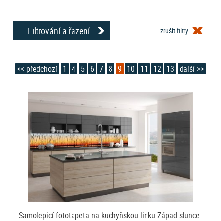
Upozornění: vzhledem k mnohonásobnému zvětšení
zdrojového obrázku pro tisk je třeba se na velkoplošné
fototapety dívat vždy alespoň ze vzdálenosti 2 metrů,
Filtrování a řazení
zrušit filtry
zblízka se obraz může jevit rozmazaně.
Nechcete čekat a potřebujete fototapetu rychle? Využijte nabídky
<< předchozí
1
4
5
6
7
8
9
10
11
12
13
další >>
Zde najdete
skladových
nejlevnějších a výprodejových fototapet.
nejlevnější fototapety, které jsou ihned k odběru nebo k
odeslání.
samolepicí fototapety nás baví
Potřebujete jiný rozměr fototapety? Chtěli byste jiný
vzor? Nebo chcete třeba fototapetu z vlastní fotky?
Nebo ve stejném vzoru jako fototapetu na kuchyňskou
linku, ledničku, podlahu, dveře i vliesovou fototapetu
nebo dokonce záclonu, závěs, ubrus?
Máme řešení, klikněte ZDE!
Samolepicí fototapeta na kuchyňskou linku Západ slunce