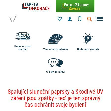
Doprava zboží
zdarma
Vzorky tapet zdarma
Rady, tipy, návody
O čem se mluví
Spalující sluneční paprsky a škodlivé UV
záření jsou zpátky - teď je ten správný
čas ochránit svoje bydlení