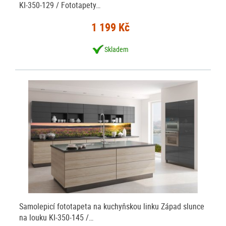
KI-350-129 / Fototapety…
1 199 Kč
Skladem
Samolepicí fototapeta na kuchyňskou linku Západ slunce
na louku KI-350-145 /…