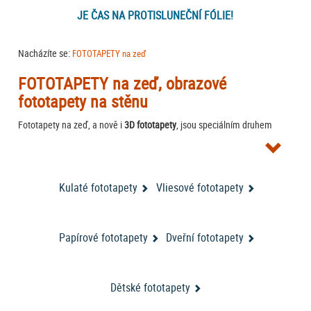
JE ČAS NA PROTISLUNEČNÍ FÓLIE!
Nacházíte se:
FOTOTAPETY na zeď
FOTOTAPETY na zeď, obrazové
fototapety na stěnu
Fototapety na zeď, a nově i
3D fototapety
, jsou speciálním druhem
tapet, jsou na nich vyobrazeny nejrůznější motivy v živých barvách.
Obrazové tapety na zeď
dokážou ve vašem interiéru navodit skvělou
atmosféru.
Fototapety na zeď
už dávno nejsou pouze palmy u moře,
nabízíme širokou škálu nejrůznějších motivů, velmi oblíbené jsou
Kulaté fototapety
Vliesové fototapety
obrazové tapety s pohledy na známá velkoměsta nebo naopak
fototapety s přírodními motivy a detaily. Zajistěte i vy vašemu pokoji
osobitý vzhled, dopřejte si
vysoce kvalitní fototapetu
. Některé vícedílné
Papírové fototapety
Dveřní fototapety
jak nalepit
fototapety dodáváme také s lepidlem v balení. Návod,
fototapety na zeď
, najdete ZDE. Zvláštní pozornost si zaslouží
samolepící fototapety
, u kterých potřebu lepidla již nemusíte řešit, a
Dětské fototapety
fototapety do kuchyně
také speciální
.