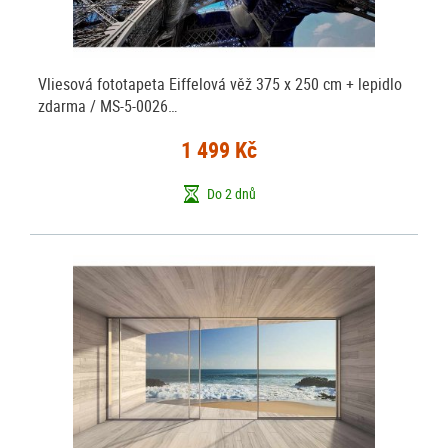
Vliesová fototapeta Eiffelová věž 375 x 250 cm + lepidlo
zdarma / MS-5-0026…
1 499 Kč
Do 2 dnů