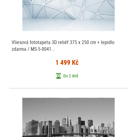
Vliesová fototapeta 3D reliéf 375 x 250 cm + lepidlo
zdarma / MS-5-0041…
1 499 Kč
Do 2 dnů