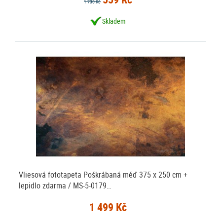
1 730 Kč
Skladem
Vliesová fototapeta Poškrábaná měď 375 x 250 cm +
lepidlo zdarma / MS-5-0179…
1 499 Kč