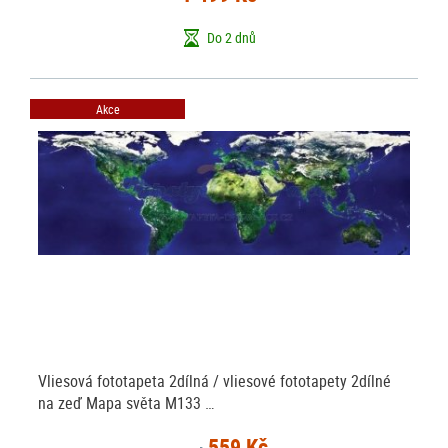
Do 2 dnů
Akce
Vliesová fototapeta 2dílná / vliesové fototapety 2dílné
na zeď Mapa světa M133 …
559 Kč