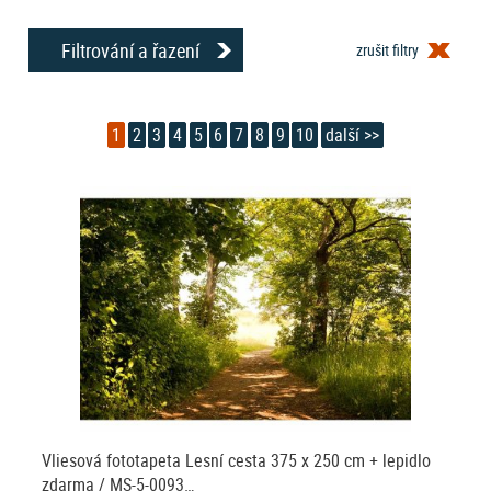
Filtrování a řazení
zrušit filtry
1
2
3
4
5
6
7
8
9
10
další >>
Vliesová fototapeta Lesní cesta 375 x 250 cm + lepidlo
zdarma / MS-5-0093…