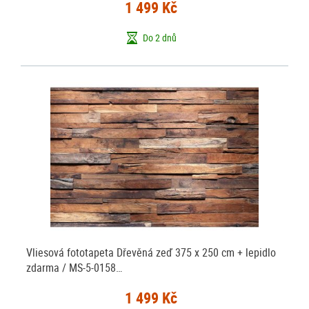
1 499 Kč
Do 2 dnů
Vliesová fototapeta Dřevěná zeď 375 x 250 cm + lepidlo
zdarma / MS-5-0158…
1 499 Kč