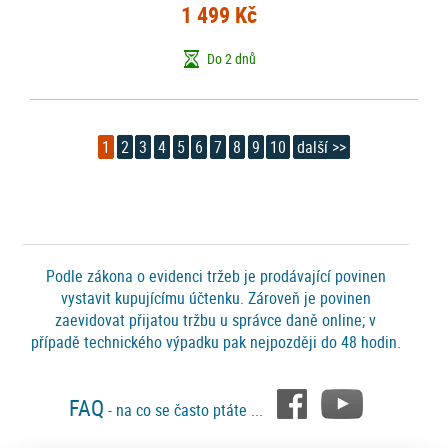
1 499 Kč
Do 2 dnů
1
2
3
4
5
6
7
8
9
10
další >>
Podle zákona o evidenci tržeb je prodávající povinen
vystavit kupujícímu účtenku. Zároveň je povinen
zaevidovat přijatou tržbu u správce daně online; v
případě technického výpadku pak nejpozději do 48 hodin.
FAQ
- na co se často ptáte ...