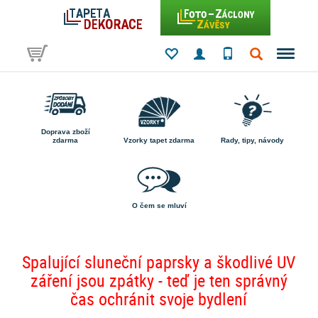
Doprava zboží
zdarma
Vzorky tapet zdarma
Rady, tipy, návody
O čem se mluví
Spalující sluneční paprsky a škodlivé UV
záření jsou zpátky - teď je ten správný
čas ochránit svoje bydlení