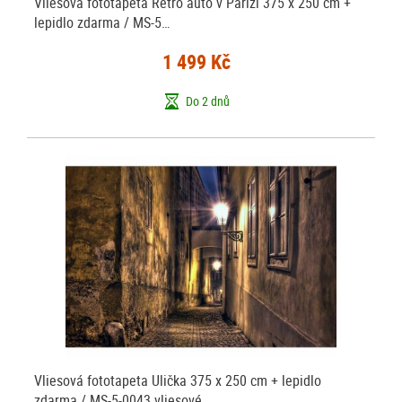
Vliesová fototapeta Retro auto v Paříží 375 x 250 cm +
lepidlo zdarma / MS-5…
1 499 Kč
Do 2 dnů
Vliesová fototapeta Ulička 375 x 250 cm + lepidlo
zdarma / MS-5-0043 vliesové…