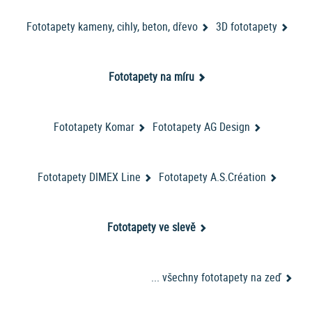
Hledáte rychlé řešení? Skladové
nejlevnější fototapety
,
výprodej
Zde najdete levné fototapety, které jsou ihned k
fototapet
?
Fototapety kameny, cihly, beton, dřevo
3D fototapety
odběru nebo k odeslání.
fototapety nás baví
Fototapety na míru
Potřebujete jiný rozměr vliesové tapety? Chtěli byste jiný
vzor? Nebo chcete třeba fototapetu z vlastní fotky?
Fototapety Komar
Fototapety AG Design
Nebo ve stejném vzoru i fototapetu na kuchyňskou
linku, ledničku, podlahu, dveře nebo dokonce záclonu,
závěs, ubrus?
Fototapety DIMEX Line
Fototapety A.S.Création
Máme řešení, klikněte ZDE!
Fototapety ve slevě
... všechny fototapety na zeď