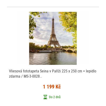
Vliesová fototapeta Seina v Paříži 225 x 250 cm + lepidlo
zdarma / MS-3-0028…
1 199 Kč
Do 2 dnů