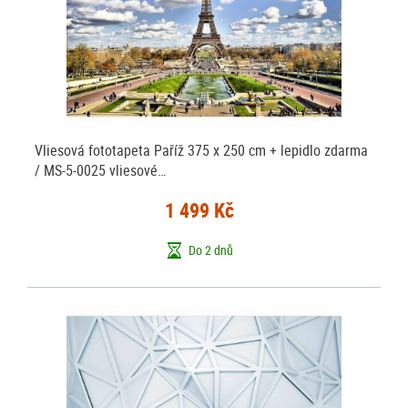
Vliesová fototapeta Paříž 375 x 250 cm + lepidlo zdarma
/ MS-5-0025 vliesové…
1 499 Kč
Do 2 dnů