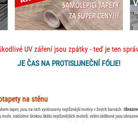
škodlivé UV záření jsou zpátky - teď je ten sprá
JE ČAS NA PROTISLUNEČNÍ FÓLIE!
tapety na stěnu
ruhem tapet, jsou na nich vyobrazeny nejrůznější motivy v živých barvách.
Obrazov
 moře, nabízíme širokou škálu nejrůznějších motivů, velmi oblíbené jsou obraz
 pokoji osobitý vzhled, dopřejte si
vysoce kvalitní fototapetu
. Některé vícedílné f
 zaslouží
samolepící fototapety
, u kterých potřebu lepidla již nemusíte řešit, a také