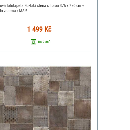
sová fototapeta Rozbitá stěna s horou 375 x 250 cm +
dlo zdarma / MS-5…
1 499 Kč
Do 2 dnů