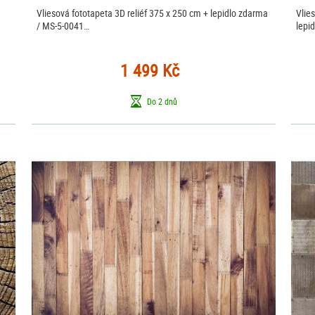
Vliesová fototapeta 3D reliéf 375 x 250 cm + lepidlo zdarma
Vlie
/ MS-5-0041…
lepi
1 499 Kč
Do 2 dnů