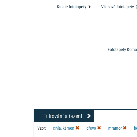
Hledáte rychlé řešení? Skladové
nejlevnější fototapety
,
výprod
Kulaté fototapety
Vliesové fototapety
Potřebujete jiný rozmě
Nebo ve stejném vzoru i fot
Fototapety Koma
Filtrování a řazení
Vzor:
cihla, kámen
dřevo
mramor
b