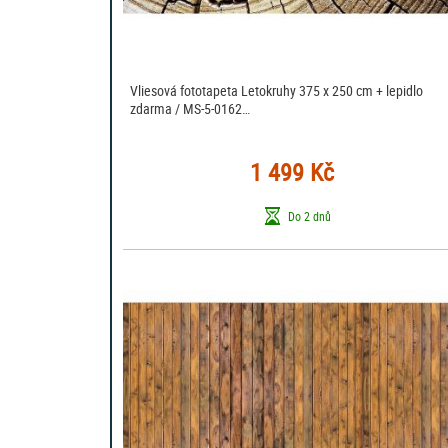
Vliesová fototapeta Letokruhy 375 x 250 cm + lepidlo
zdarma / MS-5-0162…
1 499 Kč
Do 2 dnů