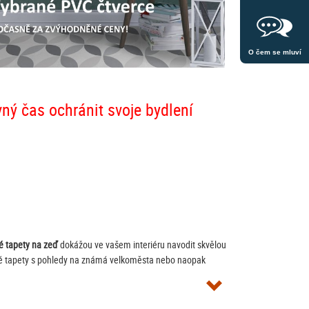
O čem se mluví
vný čas ochránit svoje bydlení
é tapety na zeď
dokážou ve vašem interiéru navodit skvělou
ové tapety s pohledy na známá velkoměsta nebo naopak
ototapety dodáváme také s lepidlem v balení. Návod,
jak
 speciální
fototapety do kuchyně
.