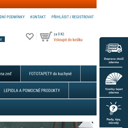
DNÍ PODMÍNKY
KONTAKT
PŘIHLÁSIT
/
REGISTROVAT
za 0 Kč
Vstoupit do košíku
Doprava zboží
zdarma
na zeď
FOTOTAPETY do kuchyně
LEPIDLA A POMOCNÉ PRODUKTY
Vzorky tapet
zdarma
Rady, tipy,
návody