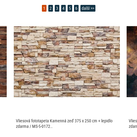
1
2
3
4
5
6
další >>
Vliesová fototapeta Kamenná zeď 375 x 250 cm + lepidlo
Vlie
zdarma / MS-5-0172…
zdar