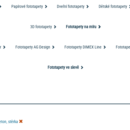
ej fototapet
?
Zde najdete levné fototapety, které jsou ihned k odběru nebo k odes
Papírové fototapety
Dveřní fototapety
Dětské fototapety
fototapety nás baví
r vliesové tapety? Chtěli byste jiný vzor? Nebo chcete třeba foto
3D fototapety
Fototapety na míru
otapetu na kuchyňskou linku, ledničku, podlahu, dveře nebo do
Máme řešení, klikněte ZDE!
r
Fototapety AG Design
Fototapety DIMEX Line
Fototape
Fototapety ve slevě
eton, stěrka