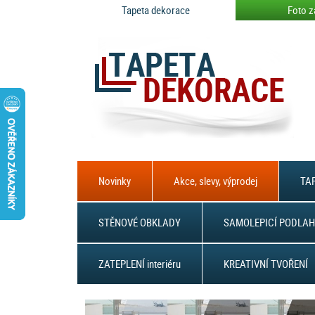
Tapeta dekorace
Foto z
Novinky
Akce, slevy, výprodej
TAP
STĚNOVÉ OBKLADY
SAMOLEPICÍ PODLAH
ZATEPLENÍ interiéru
KREATIVNÍ TVOŘENÍ