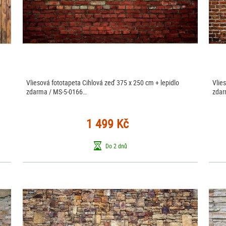
o
Vliesová fototapeta Cihlová zeď 375 x 250 cm + lepidlo
Vlie
zdarma / MS-5-0166…
zdar
1 499 Kč
Do 2 dnů