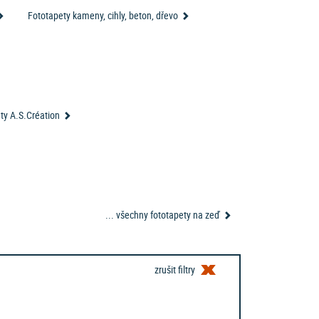
lání.
Fototapety kameny, cihly, beton, dřevo
tapetu z vlastní fotky?
konce záclonu, závěs, ubrus?
ty A.S.Création
... všechny fototapety na zeď
zrušit filtry