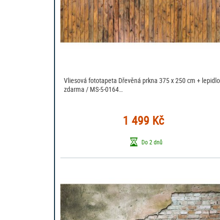
Vliesová fototapeta Dřevěná prkna 375 x 250 cm + lepidl
zdarma / MS-5-0164…
1 499 Kč
Do 2 dnů