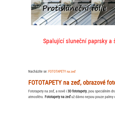
Spalující sluneční paprsky a 
Nacházíte se:
FOTOTAPETY na zeď
FOTOTAPETY na zeď, obrazové foto
Fototapety na zeď, a nově i
3D fototapety
, jsou speciálním d
atmosféru.
Fototapety na zeď
už dávno nejsou pouze palmy u
fototapety s přírodními motivy a detaily. Zajistěte i vy vašemu
nalepit
fototapety na zeď
, najdete ZDE. Zvláštní pozornost si