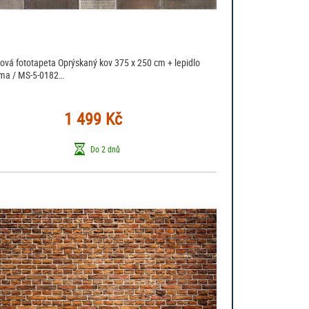
sová fototapeta Oprýskaný kov 375 x 250 cm + lepidlo
ma / MS-5-0182…
1 499 Kč
Do 2 dnů