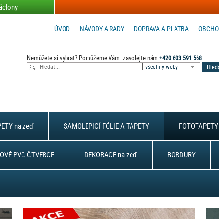
áclony
ÚVOD
NÁVODY A RADY
DOPRAVA A PLATBA
OBCHO
Nemůžete si vybrat? Pomůžeme Vám. zavolejte nám
+420 603 591 568
všechny weby
ETY na zeď
SAMOLEPICÍ FÓLIE A TAPETY
FOTOTAPETY 
OVÉ PVC ČTVERCE
DEKORACE na zeď
BORDURY