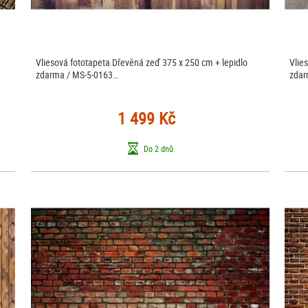
Vliesová fototapeta Dřevěná zeď 375 x 250 cm + lepidlo
Vlie
zdarma / MS-5-0163…
zdar
1 499 Kč
Do 2 dnů