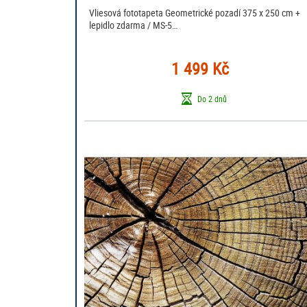
Vliesová fototapeta Geometrické pozadí 375 x 250 cm +
lepidlo zdarma / MS-5…
1 499 Kč
Do 2 dnů