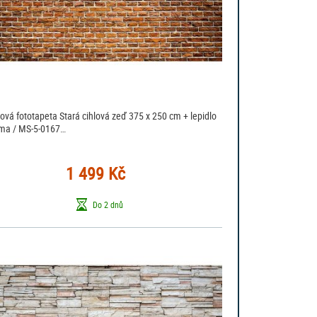
sová fototapeta Stará cihlová zeď 375 x 250 cm + lepidlo
ma / MS-5-0167…
1 499 Kč
Do 2 dnů