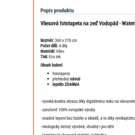
Popis produktu
Vliesová fototapeta na zeď
Vodopád
- Water
Rozměr:
360 x 270 cm
Počet dílů:
4 díly
Materiál:
Vlies
Tisk:
Eco ink
Obsah balení:
fototapeta
přehledný
návod
lepidlo ZDARMA
- vysoká kvalita obrazu díky digitálnímu tisku na vliesov
- zaručeně 100% evropské výroby
- snadné lepení bez bublin a skladů, a to díky vynikajícímu
- ekologicky šetrný výrobek, vhodný i pro děti
- rozměrově i barevně stabilní, nebledne