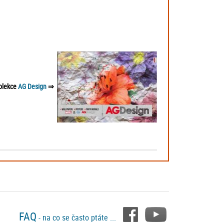
kolekce
AG Design
⇒
FAQ
- na co se často ptáte ...