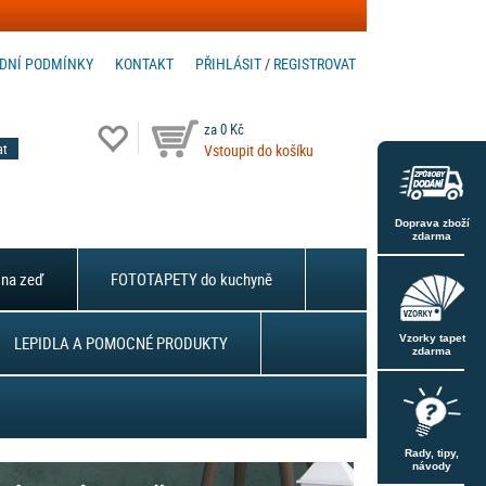
DNÍ PODMÍNKY
KONTAKT
PŘIHLÁSIT
/
REGISTROVAT
za 0 Kč
Vstoupit do košíku
Doprava zboží
zdarma
na zeď
FOTOTAPETY do kuchyně
LEPIDLA A POMOCNÉ PRODUKTY
Vzorky tapet
zdarma
Rady, tipy,
návody