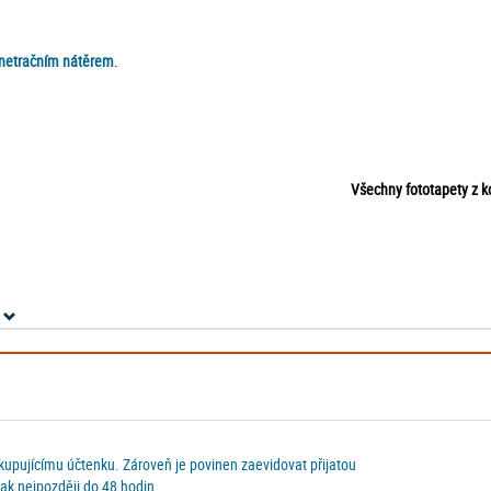
enetračním nátěrem
.
Všechny fototapety z 
 kupujícímu účtenku. Zároveň je povinen zaevidovat přijatou
ak nejpozději do 48 hodin.