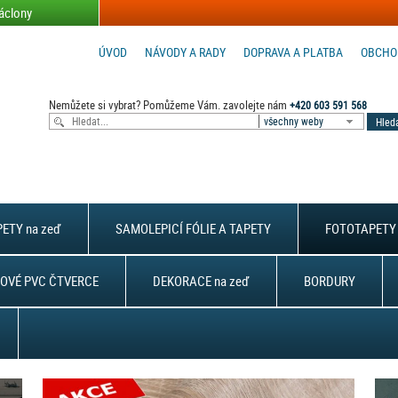
áclony
ÚVOD
NÁVODY A RADY
DOPRAVA A PLATBA
OBCHO
Nemůžete si vybrat? Pomůžeme Vám. zavolejte nám
+420 603 591 568
všechny weby
ETY na zeď
SAMOLEPICÍ FÓLIE A TAPETY
FOTOTAPETY 
OVÉ PVC ČTVERCE
DEKORACE na zeď
BORDURY