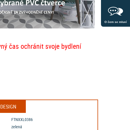
O čem se mluví
vný čas ochránit svoje bydlení
 DESIGN
FTNXXL0386
zelená