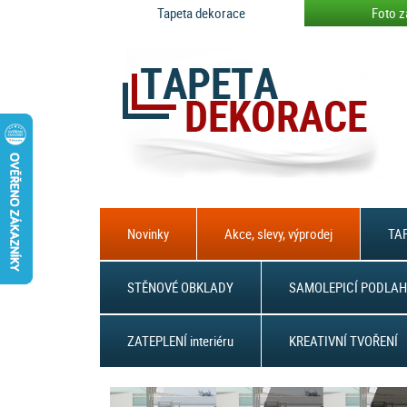
Tapeta dekorace
Foto z
Novinky
Akce, slevy, výprodej
TAP
STĚNOVÉ OBKLADY
SAMOLEPICÍ PODLAH
ZATEPLENÍ interiéru
KREATIVNÍ TVOŘENÍ