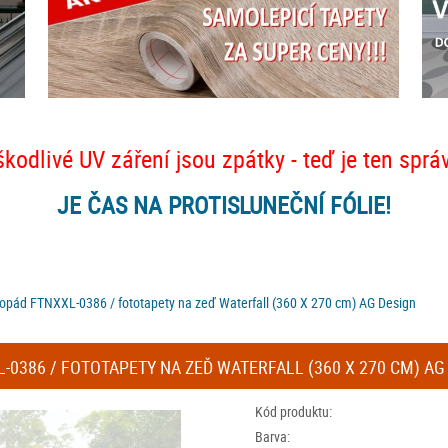
škodlivé UV záření jsou zpátky - teď je ten sprá
JE ČAS NA PROTISLUNEČNÍ FÓLIE!
dopád FTNXXL-0386 / fototapety na zeď Waterfall (360 X 270 cm) AG Design
0386 / FOTOTAPETY NA ZEĎ WATERFALL (360 X 270 CM) AG
Kód produktu:
Barva: