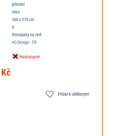
přírodní
vlies
360 x 270 cm
4
fototapety na zeď
AG Design - ČR
Nedostupné
 Kč
Přidat k oblíbeným