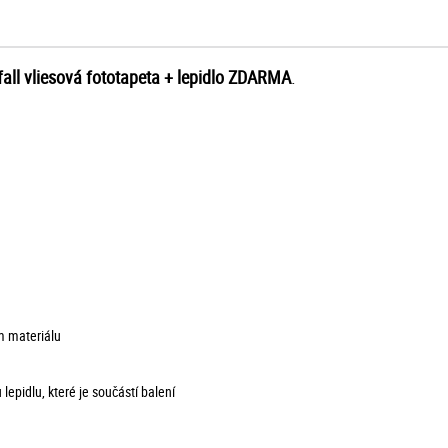
fall vliesová fototapeta
+
lepidlo ZDARMA
.
ém materiálu
 lepidlu, které je součástí balení