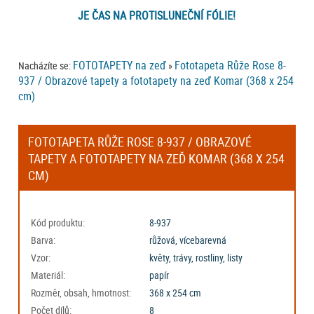
JE ČAS NA PROTISLUNEČNÍ FÓLIE!
FOTOTAPETY na zeď
Fototapeta Růže Rose 8-
Nacházíte se:
»
937 / Obrazové tapety a fototapety na zeď Komar (368 x 254
cm)
FOTOTAPETA RŮŽE ROSE 8-937 / OBRAZOVÉ
TAPETY A FOTOTAPETY NA ZEĎ KOMAR (368 X 254
CM)
Kód produktu:
8-937
Barva:
růžová, vícebarevná
Vzor:
květy, trávy, rostliny, listy
Materiál:
papír
Rozměr, obsah, hmotnost:
368 x 254 cm
Počet dílů:
8