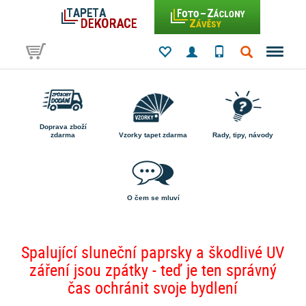
Doprava zboží
zdarma
Vzorky tapet zdarma
Rady, tipy, návody
O čem se mluví
Spalující sluneční paprsky a škodlivé UV
záření jsou zpátky - teď je ten správný
čas ochránit svoje bydlení