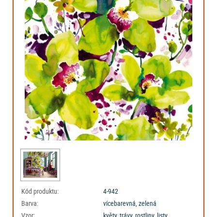
Kód produktu:
4-942
Barva:
vícebarevná, zelená
Vzor:
květy, trávy, rostliny, listy