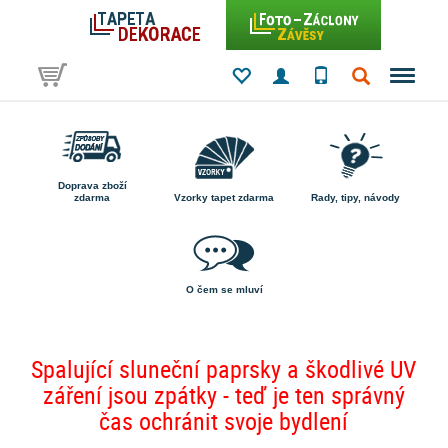
Doprava zboží
zdarma
Vzorky tapet zdarma
Rady, tipy, návody
O čem se mluví
Spalující sluneční paprsky a škodlivé UV
záření jsou zpátky - teď je ten správný
čas ochránit svoje bydlení