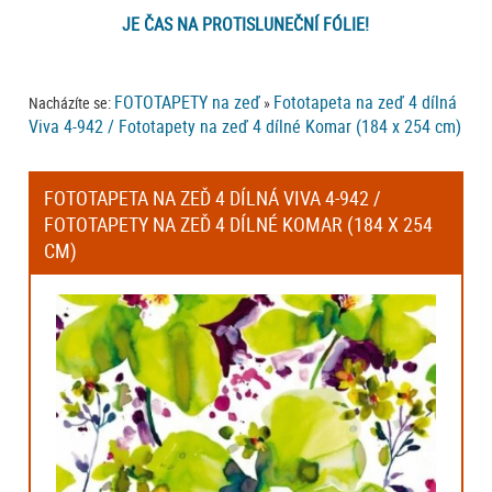
JE ČAS NA PROTISLUNEČNÍ FÓLIE!
FOTOTAPETY na zeď
Fototapeta na zeď 4 dílná
Nacházíte se:
»
Viva 4-942 / Fototapety na zeď 4 dílné Komar (184 x 254 cm)
FOTOTAPETA NA ZEĎ 4 DÍLNÁ VIVA 4-942 /
FOTOTAPETY NA ZEĎ 4 DÍLNÉ KOMAR (184 X 254
CM)