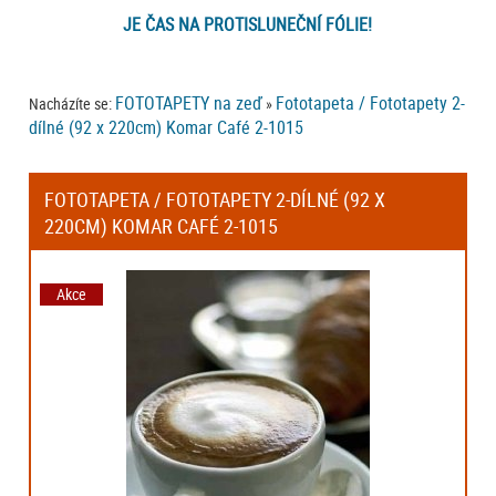
JE ČAS NA PROTISLUNEČNÍ FÓLIE!
FOTOTAPETY na zeď
Fototapeta / Fototapety 2-
Nacházíte se:
»
dílné (92 x 220cm) Komar Café 2-1015
FOTOTAPETA / FOTOTAPETY 2-DÍLNÉ (92 X
220CM) KOMAR CAFÉ 2-1015
Akce