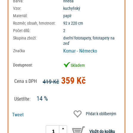
Barva:
hnědá
Vzor:
kuchyňský
Materiál:
papír
Rozměr, obsah, hmotnost:
92 x 220 cm
Počet dílů:
2
Skupina zboží:
dveřní fototapety, fototapety na
zeď
Komar - Německo
Značka
Dostupnost:
Skladem
359 Kč
419 Kč
Cena s DPH
14 %
Ušetříte:
Přidat k oblíbeným
Tweet