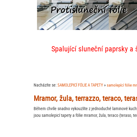
Spalující sluneční paprsky a 
Nacházíte se:
»
SAMOLEPICÍ FÓLIE A TAPETY
samolepící fólie m
Mramor, žula, terrazzo, teraco, ter
Během chvíle snadno vykouzlíte z jednoduché laminové kuchy
jsou samolepicí tapety a fólie mramor, žula, teraco (teraso, 