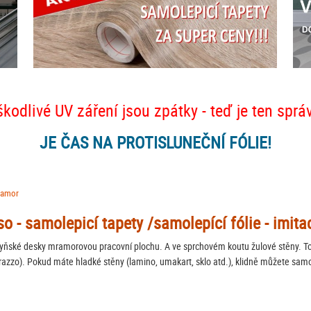
škodlivé UV záření jsou zpátky - teď je ten sprá
JE ČAS NA PROTISLUNEČNÍ FÓLIE!
ramor
aso - samolepicí tapety /samolepící fólie - imi
ňské desky mramorovou pracovní plochu. A ve sprchovém koutu žulové stěny. To z
terazzo). Pokud máte hladké stěny (lamino, umakart, sklo atd.), klidně můžete samo