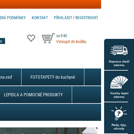
DNÍ PODMÍNKY
KONTAKT
PŘIHLÁSIT
/
REGISTROVAT
za 0 Kč
Vstoupit do košíku
Doprava zboží
zdarma
na zeď
FOTOTAPETY do kuchyně
LEPIDLA A POMOCNÉ PRODUKTY
Vzorky tapet
zdarma
Rady, tipy,
návody