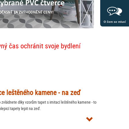
O čem se mluví
vný čas ochránit svoje bydlení
tace leštěného kamene - na zeď
vládnete díky vzorům tapet s imitací leštěného kamene - to
lepicí tapety lepit na zeď.