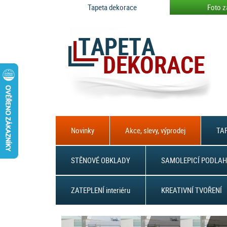
Tapeta dekorace
Foto z
Novinky
Akce, slevy, výprodej
TAP
STĚNOVÉ OBKLADY
SAMOLEPICÍ PODLAH
ZATEPLENÍ interiéru
KREATIVNÍ TVOŘENÍ