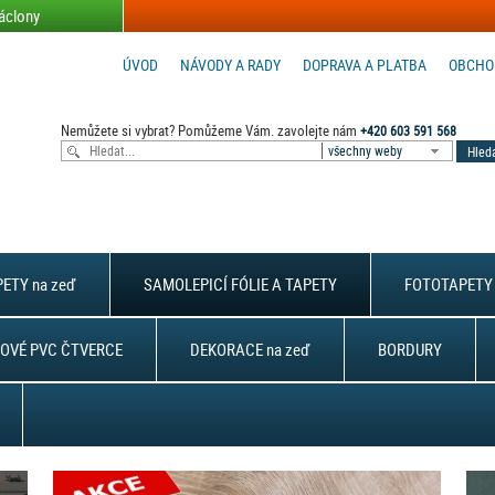
áclony
ÚVOD
NÁVODY A RADY
DOPRAVA A PLATBA
OBCHO
Nemůžete si vybrat? Pomůžeme Vám. zavolejte nám
+420 603 591 568
všechny weby
ETY na zeď
SAMOLEPICÍ FÓLIE A TAPETY
FOTOTAPETY 
OVÉ PVC ČTVERCE
DEKORACE na zeď
BORDURY