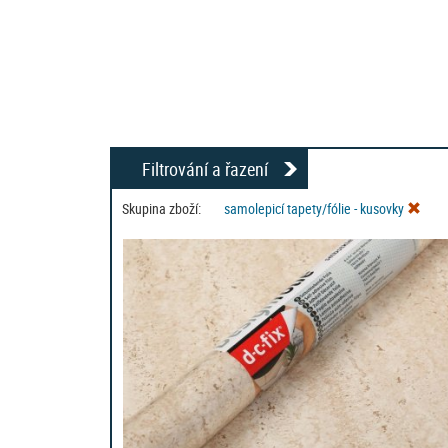
Filtrování a řazení
Skupina zboží:
samolepicí tapety/fólie - kusovky