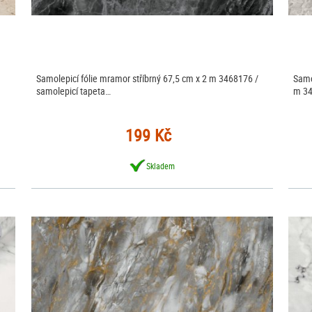
Samolepicí fólie mramor stříbrný 67,5 cm x 2 m 3468176 /
Samo
samolepicí tapeta…
m 34
199 Kč
Skladem