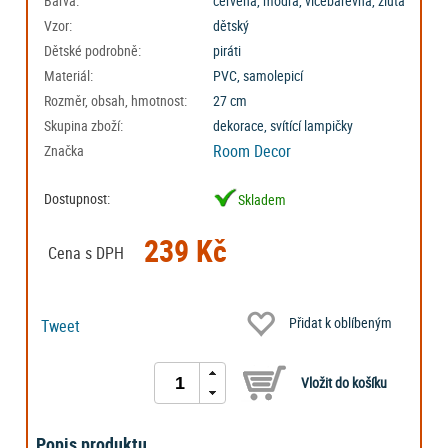
Barva:
červená, modrá, vícebarevná, žlutá
Vzor:
dětský
Dětské podrobně:
piráti
Materiál:
PVC, samolepicí
Rozměr, obsah, hmotnost:
27 cm
Skupina zboží:
dekorace, svítící lampičky
Room Decor
Značka
Dostupnost:
Skladem
239 Kč
Cena s DPH
Přidat k oblíbeným
Tweet
Popis produktu