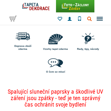
Doprava zboží
zdarma
Vzorky tapet zdarma
Rady, tipy, návody
O čem se mluví
Spalující sluneční paprsky a škodlivé UV
záření jsou zpátky - teď je ten správný
čas ochránit svoje bydlení