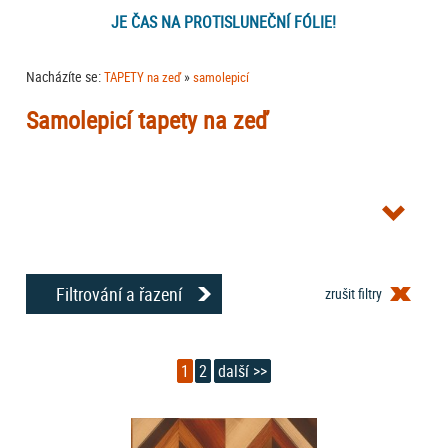
JE ČAS NA PROTISLUNEČNÍ FÓLIE!
Nacházíte se:
»
TAPETY na zeď
samolepicí
Samolepicí tapety na zeď
Filtrování a řazení
zrušit filtry
1
2
další >>