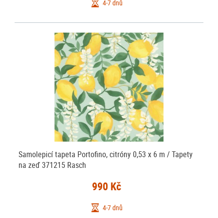
4-7 dnů
Samolepicí tapeta Portofino, citróny 0,53 x 6 m / Tapety
na zeď 371215 Rasch
990 Kč
4-7 dnů