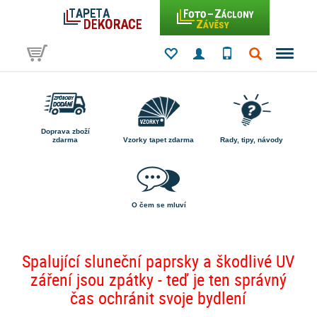
Doprava zboží
zdarma
Vzorky tapet zdarma
Rady, tipy, návody
O čem se mluví
Spalující sluneční paprsky a škodlivé UV
záření jsou zpátky - teď je ten správný
čas ochránit svoje bydlení