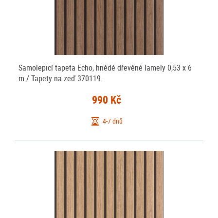
Samolepicí tapeta Echo, hnědé dřevěné lamely 0,53 x 6
m / Tapety na zeď 370119…
990 Kč
4-7 dnů