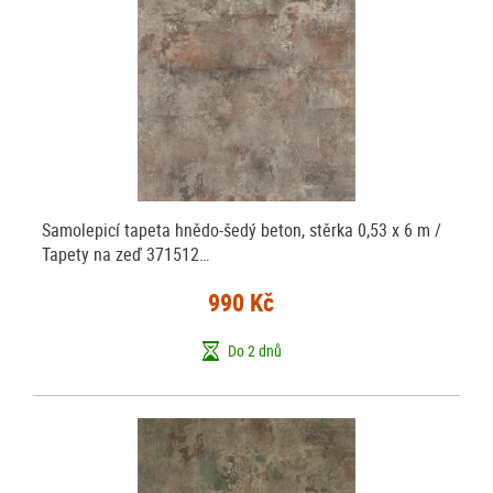
Samolepicí tapeta hnědo-šedý beton, stěrka 0,53 x 6 m /
Tapety na zeď 371512…
990 Kč
Do 2 dnů