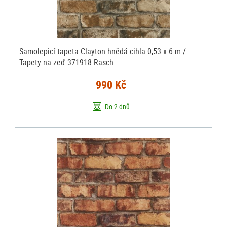
Samolepicí tapeta Clayton hnědá cihla 0,53 x 6 m /
Tapety na zeď 371918 Rasch
990 Kč
Do 2 dnů