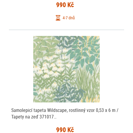
990 Kč
4-7 dnů
Samolepicí tapeta Wildscape, rostlinný vzor 0,53 x 6 m /
Tapety na zeď 371017…
990 Kč