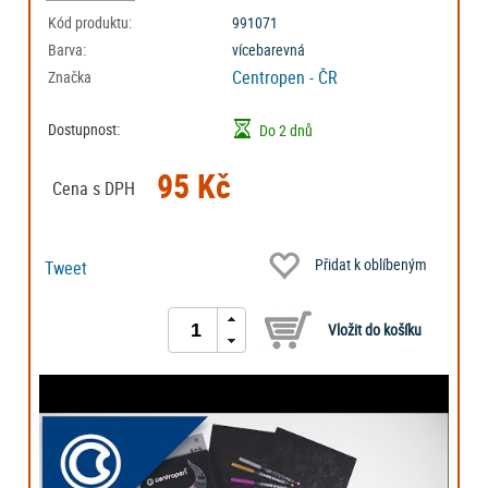
Kód produktu:
991071
Barva:
vícebarevná
Centropen - ČR
Značka
Dostupnost:
Do 2 dnů
95 Kč
Cena s DPH
Přidat k oblíbeným
Tweet