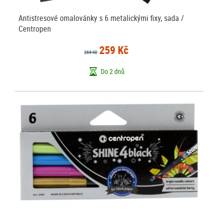
Antistresové omalovánky s 6 metalickými fixy, sada /
Centropen
259 Kč
269 Kč
Do 2 dnů