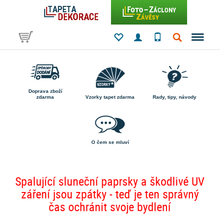
Doprava zboží
zdarma
Vzorky tapet zdarma
Rady, tipy, návody
O čem se mluví
Spalující sluneční paprsky a škodlivé UV
záření jsou zpátky - teď je ten správný
čas ochránit svoje bydlení