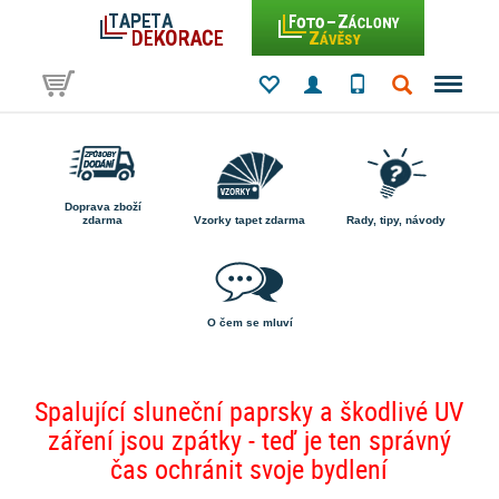
Doprava zboží
zdarma
Vzorky tapet zdarma
Rady, tipy, návody
O čem se mluví
Spalující sluneční paprsky a škodlivé UV
záření jsou zpátky - teď je ten správný
čas ochránit svoje bydlení