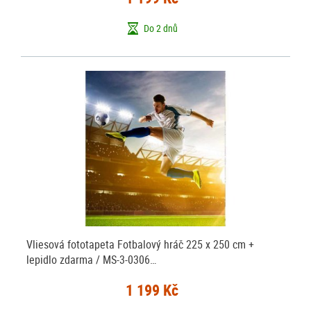
Do 2 dnů
Vliesová fototapeta Fotbalový hráč 225 x 250 cm +
lepidlo zdarma / MS-3-0306…
1 199 Kč