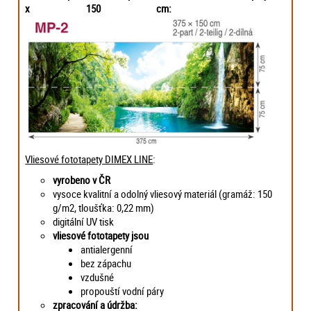
x 150 cm:
Vliesové fototapety DIMEX LINE
:
vyrobeno v ČR
vysoce kvalitní a odolný vliesový materiál (gramáž: 150
g/m2, tloušťka: 0,22 mm)
digitální UV tisk
vliesové fototapety jsou
antialergenní
bez zápachu
vzdušné
propouští vodní páry
zpracování a údržba: