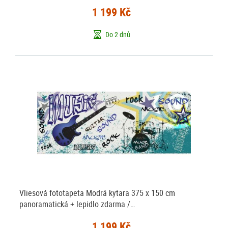
1 199 Kč
Do 2 dnů
Vliesová fototapeta Modrá kytara 375 x 150 cm
panoramatická + lepidlo zdarma /…
1 199 Kč