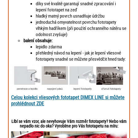
díky své kvalitě garantují snadné zpracování i
lepení fototapet na zeď
hladký matný povrch usnadňuje údržbu
jednoduchá omyvatelnost povrchu fototapety
vlhkým hadříkem (při použití ochranného nátěru se
odolnost zvyšuje)
balení obsahuje:
lepidlo zdarma
přehledný návod na lepení - jak je lepení vliesové
fototapety snadné se můžete přesvědčit hned tady:
Celou kolekci vliesových fototapet DIMEX LINE si můžete
prohlédnout ZDE
Líbí se vám vzor, ale nevyhovuje Vám rozměr fototapety? Nebo vám
nepadlo nic do oka? Vyrobíme pro Vás fototapetu na míru: