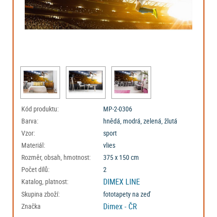
Kód produktu:
MP-2-0306
Barva:
hnědá, modrá, zelená, žlutá
Vzor:
sport
Materiál:
vlies
Rozměr, obsah, hmotnost:
375 x 150 cm
Počet dílů:
2
DIMEX LINE
Katalog, platnost:
Skupina zboží:
fototapety na zeď
Dimex - ČR
Značka