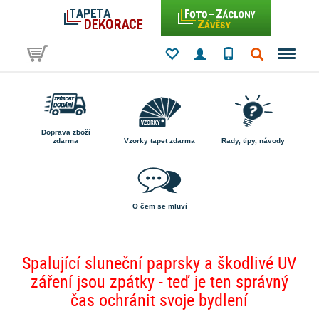
Doprava zboží
zdarma
Vzorky tapet zdarma
Rady, tipy, návody
O čem se mluví
Spalující sluneční paprsky a škodlivé UV
záření jsou zpátky - teď je ten správný
čas ochránit svoje bydlení