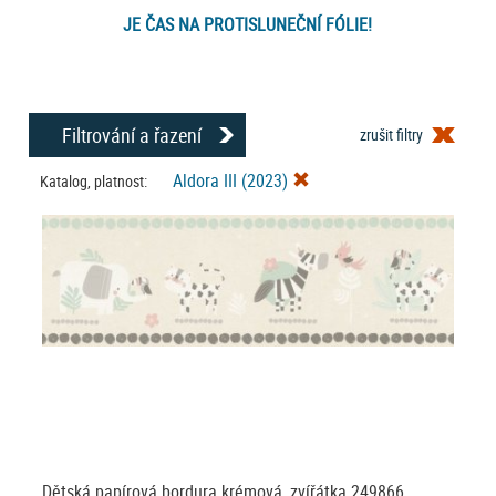
JE ČAS NA PROTISLUNEČNÍ FÓLIE!
Filtrování a řazení
zrušit filtry
Aldora III (2023)
Katalog, platnost:
Dětská papírová bordura krémová, zvířátka 249866