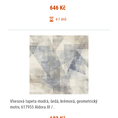
646 Kč
4-7 dnů
Vliesová tapeta modrá, šedá, krémová, geometrický
motiv, 617955 Aldora III /…