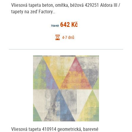
Vliesová tapeta beton, omítka, béžová 429251 Aldora III /
tapety na zeď Factory…
642 Kč
734 Kč
4-7 dnů
Vliesová tapeta 410914 geometrická, barevné