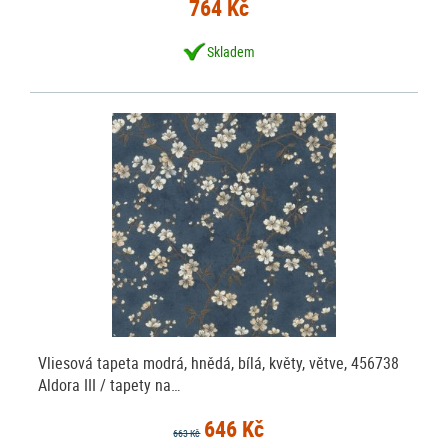
764 Kč
Skladem
Vliesová tapeta modrá, hnědá, bílá, květy, větve, 456738
Aldora III / tapety na…
646 Kč
663 Kč