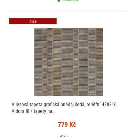
Akce
Vliesová tapeta grafická hnědá, šedá, reliéfní 428216
Aldora III / tapety na…
779 Kč