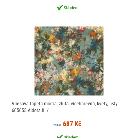
Skladem
Vliesová tapeta modrá, žlutá, vícebarevná, květy, listy
605655 Aldora III /…
687 Kč
709 Kč
Skladem