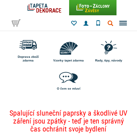
Doprava zboží
zdarma
Vzorky tapet zdarma
Rady, tipy, návody
O čem se mluví
Spalující sluneční paprsky a škodlivé UV
záření jsou zpátky - teď je ten správný
čas ochránit svoje bydlení