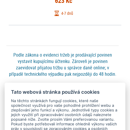
623 Kč
4-7 dnů
Podle zákona o evidenci tržeb je prodávající povinen
vystavit kupujícímu účtenku. Zároveň je povinen
zaevidovat přijatou tržbu u správce daně online; v
případě technického výpadku pak nejpozději do 48 hodin.
FAQ
Tato webová stránka používá cookies
- na co se často ptáte ...
Na těchto stránkách fungují cookies, které naše
společnost využívá pro vaše pohodlné prohlížení webu a
zlepšování jeho funkcí a výkonu. Jednotlivé typy cookies a
jejich využití při zpracovávání osobních údajů naleznete
Platební metody
popsané níže. Zvolte prosím Vámi preferovanou variantu.
Pokud byste potřebovali informace ohledně výkonu vašich
práv v souvislosti se zpracováním cookies a osobních