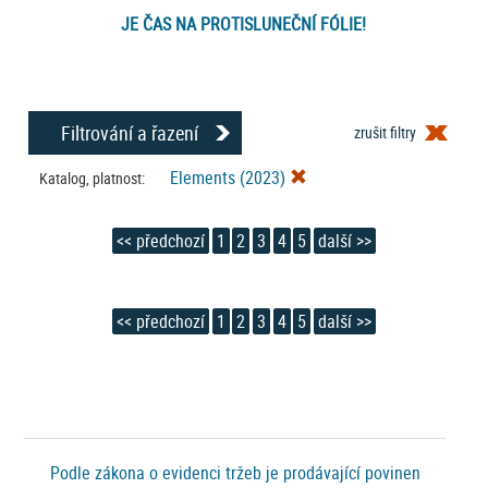
JE ČAS NA PROTISLUNEČNÍ FÓLIE!
Filtrování a řazení
zrušit filtry
Elements (2023)
Katalog, platnost:
<< předchozí
1
2
3
4
5
další >>
<< předchozí
1
2
3
4
5
další >>
Podle zákona o evidenci tržeb je prodávající povinen