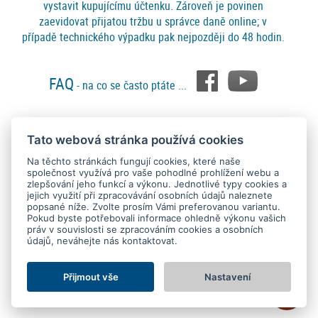
vystavit kupujícímu účtenku. Zároveň je povinen
zaevidovat přijatou tržbu u správce daně online; v
případě technického výpadku pak nejpozději do 48 hodin.
FAQ
- na co se často ptáte ...
Tato webová stránka používá cookies
Platební metody
Na těchto stránkách fungují cookies, které naše
společnost využívá pro vaše pohodlné prohlížení webu a
zlepšování jeho funkcí a výkonu. Jednotlivé typy cookies a
jejich využití při zpracovávání osobních údajů naleznete
popsané níže. Zvolte prosím Vámi preferovanou variantu.
Pokud byste potřebovali informace ohledně výkonu vašich
práv v souvislosti se zpracováním cookies a osobních
údajů, neváhejte nás kontaktovat.
Copyright © 2015 - 2026
SEO kvalitně
. All rights reserved.
Kontakt
Ochrana osobních údajů
O nás
Obchodní podmínky
Nastavení Cookies
Přijmout vše
Nastavení