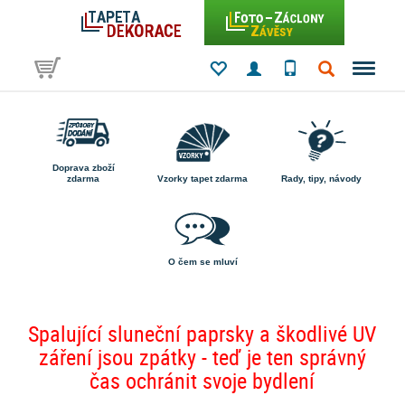
Doprava zboží
zdarma
Vzorky tapet zdarma
Rady, tipy, návody
O čem se mluví
Spalující sluneční paprsky a škodlivé UV
záření jsou zpátky - teď je ten správný
čas ochránit svoje bydlení