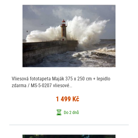
Vliesová fototapeta Maják 375 x 250 cm + lepidlo
zdarma / MS-5-0207 vliesové…
1 499 Kč
Do 2 dnů