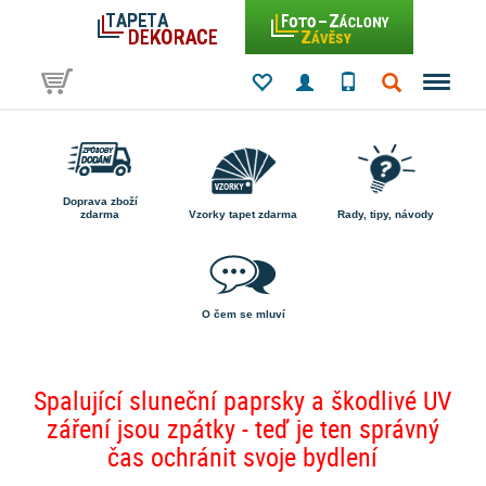
Doprava zboží
zdarma
Vzorky tapet zdarma
Rady, tipy, návody
O čem se mluví
Spalující sluneční paprsky a škodlivé UV
záření jsou zpátky - teď je ten správný
čas ochránit svoje bydlení