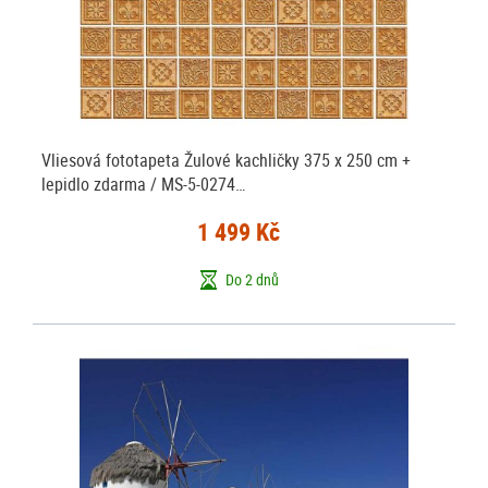
Vliesová fototapeta Žulové kachličky 375 x 250 cm +
lepidlo zdarma / MS-5-0274…
1 499 Kč
Do 2 dnů