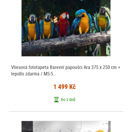
Vliesová fototapeta Barevní papoušci Ara 375 x 250 cm +
lepidlo zdarma / MS-5…
1 499 Kč
Do 2 dnů