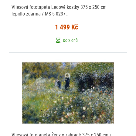
Vliesová fototapeta Ledové kostky 375 x 250 cm +
lepidlo zdarma / MS-5-0237…
1 499 Kč
Do 2 dnů
Vliesová fototapeta Ženy v zahradě 375 x 250 cm +