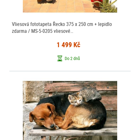
Vliesová fototapeta Řecko 375 x 250 cm + lepidlo
zdarma / MS-5-0205 vliesové…
1 499 Kč
Do 2 dnů