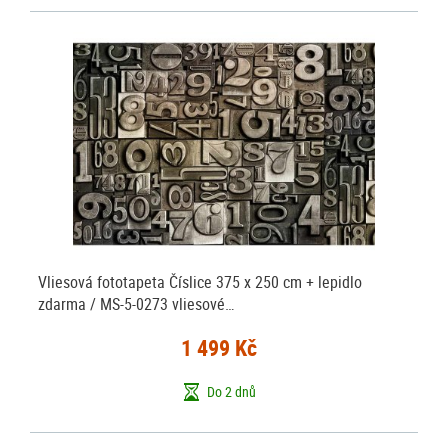
Vliesová fototapeta Číslice 375 x 250 cm + lepidlo
zdarma / MS-5-0273 vliesové…
1 499 Kč
Do 2 dnů