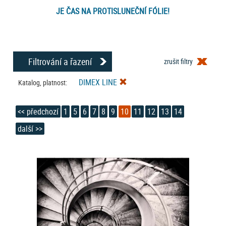
JE ČAS NA PROTISLUNEČNÍ FÓLIE!
Filtrování a řazení
zrušit filtry
DIMEX LINE
Katalog, platnost:
<< předchozí
1
5
6
7
8
9
10
11
12
13
14
další >>