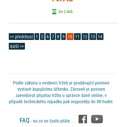
Do 2 dnů
<< předchozí
1
5
6
7
8
9
10
11
12
13
14
další >>
Podle zákona o evidenci tržeb je prodávající povinen
vystavit kupujícímu účtenku. Zároveň je povinen
zaevidovat přijatou tržbu u správce daně online; v
případě technického výpadku pak nejpozději do 48 hodin.
FAQ
- na co se často ptáte ...