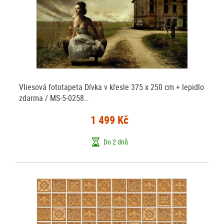
Vliesová fototapeta Dívka v křesle 375 x 250 cm + lepidlo
zdarma / MS-5-0258…
1 499 Kč
Do 2 dnů