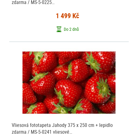
zdarma / MS-5-0225…
1 499 Kč
Do 2 dnů
Vliesová fototapeta Jahody 375 x 250 cm + lepidlo
zdarma / MS-5-0241 vliesové…