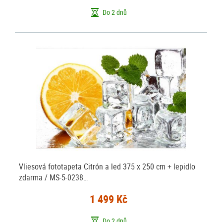
Do 2 dnů
Vliesová fototapeta Citrón a led 375 x 250 cm + lepidlo
zdarma / MS-5-0238…
1 499 Kč
Do 2 dnů