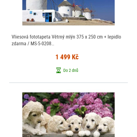
Vliesová fototapeta Větrný mlýn 375 x 250 cm + lepidlo
zdarma / MS-5-0208…
1 499 Kč
Do 2 dnů