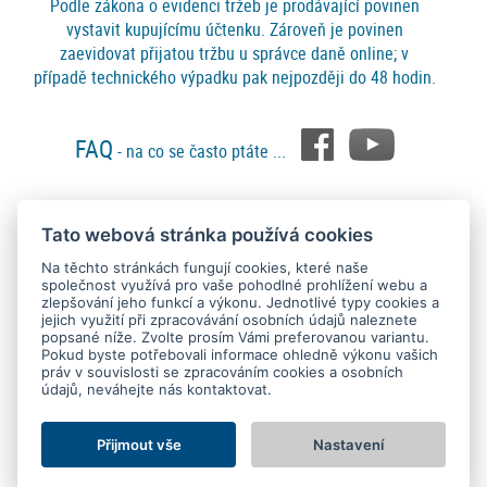
Podle zákona o evidenci tržeb je prodávající povinen
vystavit kupujícímu účtenku. Zároveň je povinen
zaevidovat přijatou tržbu u správce daně online; v
případě technického výpadku pak nejpozději do 48 hodin.
FAQ
- na co se často ptáte ...
Tato webová stránka používá cookies
Platební metody
Na těchto stránkách fungují cookies, které naše
společnost využívá pro vaše pohodlné prohlížení webu a
zlepšování jeho funkcí a výkonu. Jednotlivé typy cookies a
jejich využití při zpracovávání osobních údajů naleznete
popsané níže. Zvolte prosím Vámi preferovanou variantu.
Pokud byste potřebovali informace ohledně výkonu vašich
práv v souvislosti se zpracováním cookies a osobních
údajů, neváhejte nás kontaktovat.
Copyright © 2015 - 2026
SEO kvalitně
. All rights reserved.
Kontakt
Ochrana osobních údajů
O nás
Obchodní podmínky
Nastavení Cookies
Přijmout vše
Nastavení