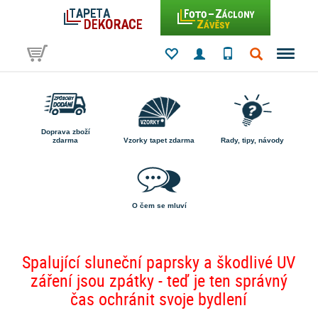
Doprava zboží
zdarma
Vzorky tapet zdarma
Rady, tipy, návody
O čem se mluví
Spalující sluneční paprsky a škodlivé UV
záření jsou zpátky - teď je ten správný
čas ochránit svoje bydlení