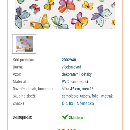
Kód produktu:
2002940
Barva:
vícebarevná
Vzor:
dekorativní, dětský
Materiál:
PVC, samolepicí
Rozměr, obsah, hmotnost:
šířka 45 cm, metráž
Skupina zboží:
samolepicí tapety/fólie - metráž
D-c-fix - Německo
Značka
Dostupnost:
Skladem