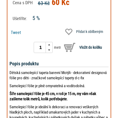
60 Kč
63 Kč
Cena s DPH
5 %
Ušetříte:
Přidat k oblíbeným
Tweet
metr
Popis produktu
Dětská samolepící tapeta barevní Motýli - dekorativní designová
fólie pro děti - značkové samolepící tapety d-c-fix
Samolepicí fólie je plně omyvatelná a voděodolná.
Šíře samolepicí fólie je 45 cm, v roli je 15 m, my vám však
zašleme tolik metrů, kolik potřebujete.
Samolepicí fólie je ideální k dekoraci a renovaci veškerých
hladkých ploch, například umakartových jader v kuchyních a
koupelnách, kuchyňských i nábytkových dvířek a nábytku vůbec a