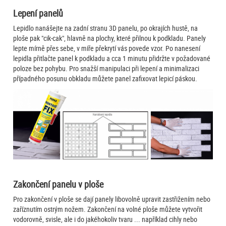
Lepení panelů
Lepidlo nanášejte na zadní stranu 3D panelu, po okrajích hustě, na
ploše pak "cik-cak", hlavně na plochy, které přilnou k podkladu. Panely
lepte mírně přes sebe, v míře překrytí vás povede vzor. Po nanesení
lepidla přitlačte panel k podkladu a cca 1 minutu přidržte v požadované
poloze bez pohybu. Pro snažší manipulaci při lepení a minimalizaci
případného posunu obkladu můžete panel zafixovat lepicí páskou.
Zakončení panelu v ploše
Pro zakončení v ploše se dají panely libovolně upravit zastřižením nebo
zaříznutím ostrým nožem. Zakončení na volné ploše můžete vytvořit
vodorovně, svisle, ale i do jakéhokoliv tvaru ... například cihly nebo