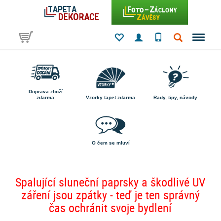
Doprava zboží
zdarma
Vzorky tapet zdarma
Rady, tipy, návody
O čem se mluví
Spalující sluneční paprsky a škodlivé UV
záření jsou zpátky - teď je ten správný
čas ochránit svoje bydlení