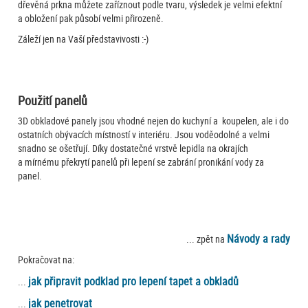
dřevěná prkna můžete zaříznout podle tvaru, výsledek je velmi efektní
a obložení pak působí velmi přirozeně.
Záleží jen na Vaší představivosti :-)
Použití panelů
3D obkladové panely jsou vhodné nejen do kuchyní a koupelen, ale i do
ostatních obývacích místností v interiéru. Jsou voděodolné a velmi
snadno se ošetřují. Díky dostatečné vrstvě lepidla na okrajích
a mírnému překrytí panelů při lepení se zabrání pronikání vody za
panel.
Návody a rady
... zpět na
Pokračovat na:
jak připravit podklad pro lepení tapet a obkladů
...
jak penetrovat
...