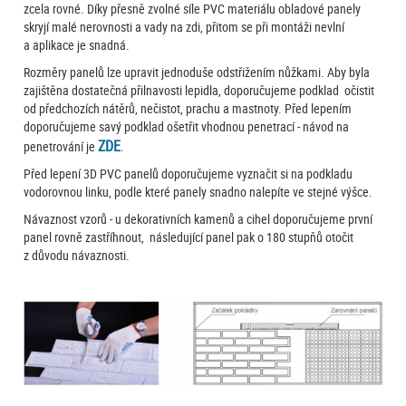
zcela rovné. Díky přesně zvolné síle PVC materiálu obladové panely
skryjí malé nerovnosti a vady na zdi, přitom se při montáži nevlní
a aplikace je snadná.
Rozměry panelů lze upravit jednoduše odstřižením nůžkami. Aby byla
zajištěna dostatečná přilnavosti lepidla, doporučujeme podklad očistit
od předchozích nátěrů, nečistot, prachu a mastnoty. Před lepením
doporučujeme savý podklad ošetřit vhodnou penetrací - návod na
ZDE
penetrování je
.
Před lepení 3D PVC panelů doporučujeme vyznačit si na podkladu
vodorovnou linku, podle které panely snadno nalepíte ve stejné výšce.
Návaznost vzorů - u dekorativních kamenů a cihel doporučujeme první
panel rovně zastříhnout, následující panel pak o 180 stupňů otočit
z důvodu návaznosti.