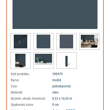
Kód produktu:
390979
Barva:
modrá
Vzor:
jednobarevný
Materiál:
vlies
Rozměr, obsah, hmotnost:
0,53 x 10,05 m
Opakování vzoru:
0 cm