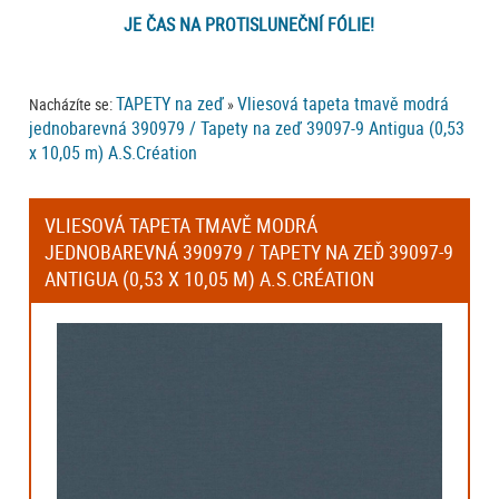
JE ČAS NA PROTISLUNEČNÍ FÓLIE!
TAPETY na zeď
Vliesová tapeta tmavě modrá
Nacházíte se:
»
jednobarevná 390979 / Tapety na zeď 39097-9 Antigua (0,53
x 10,05 m) A.S.Création
VLIESOVÁ TAPETA TMAVĚ MODRÁ
JEDNOBAREVNÁ 390979 / TAPETY NA ZEĎ 39097-9
ANTIGUA (0,53 X 10,05 M) A.S.CRÉATION