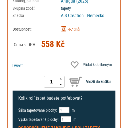
Antigua (2025)
Katalog, platnost:
Skupina zboží:
tapety
A.S.Création - Německo
Značka
Dostupnost:
4-7 dnů
558 Kč
Cena s DPH
Přidat k oblíbeným
Tweet
Kolik rolí tapet budete potřebovat?
Šířka tapetované plochy:
m
Výška tapetované plochy:
m
DOPORUČUJEME ZAKOUPIT
1 ROLI
TAPETY.