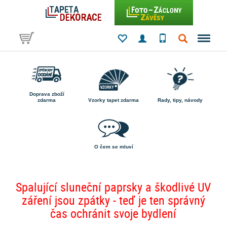
Doprava zboží
zdarma
Vzorky tapet zdarma
Rady, tipy, návody
O čem se mluví
Spalující sluneční paprsky a škodlivé UV
záření jsou zpátky - teď je ten správný
čas ochránit svoje bydlení