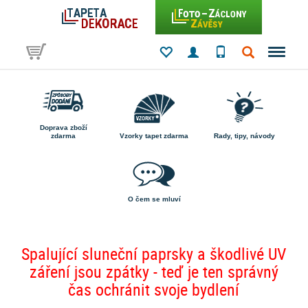
Doprava zboží
zdarma
Vzorky tapet zdarma
Rady, tipy, návody
O čem se mluví
Spalující sluneční paprsky a škodlivé UV
záření jsou zpátky - teď je ten správný
čas ochránit svoje bydlení