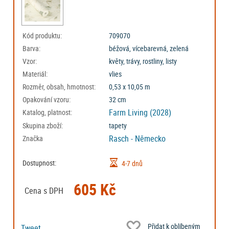
Kód produktu:
709070
Barva:
béžová, vícebarevná, zelená
Vzor:
květy, trávy, rostliny, listy
Materiál:
vlies
Rozměr, obsah, hmotnost:
0,53 x 10,05 m
Opakování vzoru:
32 cm
Farm Living (2028)
Katalog, platnost:
Skupina zboží:
tapety
Rasch - Německo
Značka
Dostupnost:
4-7 dnů
605 Kč
Cena s DPH
Přidat k oblíbeným
Tweet