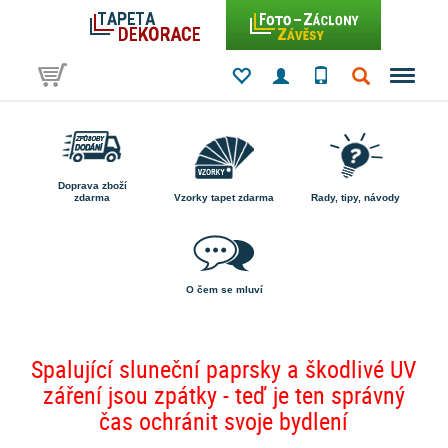
Doprava zboží
zdarma
Vzorky tapet zdarma
Rady, tipy, návody
O čem se mluví
Spalující sluneční paprsky a škodlivé UV
záření jsou zpátky - teď je ten správný
čas ochránit svoje bydlení