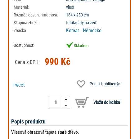
Materiál:
vlies
Rozměr, obsah, hmotnost:
184 x 250 cm
Skupina zboží:
fototapety na zeď
Komar - Německo
Značka
Dostupnost:
Skladem
990 Kč
Cena s DPH
Přidat k oblíbeným
Tweet
Popis produktu
Vliesová obrazová tapeta staré dřevo.