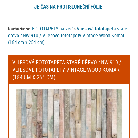
JE ČAS NA PROTISLUNEČNÍ FÓLIE!
FOTOTAPETY na zeď
Vliesová fototapeta staré
Nacházíte se:
»
dřevo 4NW-910 / Vliesové fototapety Vintage Wood Komar
(184 cm x 254 cm)
VLIESOVÁ FOTOTAPETA STARÉ DŘEVO 4NW-910 /
VLIESOVÉ FOTOTAPETY VINTAGE WOOD KOMAR
(184 CM X 254 CM)