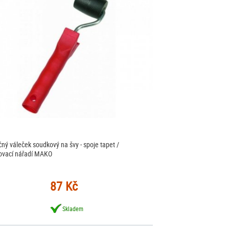
ačný váleček soudkový na švy - spoje tapet /
ovací nářadí MAKO
87 Kč
Skladem