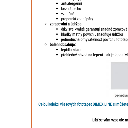
antialergenní
bez zápachu
vzdušné
propouští vodní páry
zpracování a údržba:
díky své kvalitě garantují snadné zpracován
hladký matný povrch usnadňuje údržbu
jednoduchá omyvatelnost povrchu fototape
balení obsahuje:
lepidlo zdarma
přehledný návod na lepení - jak je lepení 
Celou kolekci vliesových fototapet DIMEX LINE si můžet
Líbí se vám vzor, ale