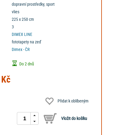
dopravní prostředky, sport
vlies
225 x 250 cm
3
DIMEX LINE
fototapety na zeď
Dimex - ČR
Do 2 dnů
 Kč
Přidat k oblíbeným