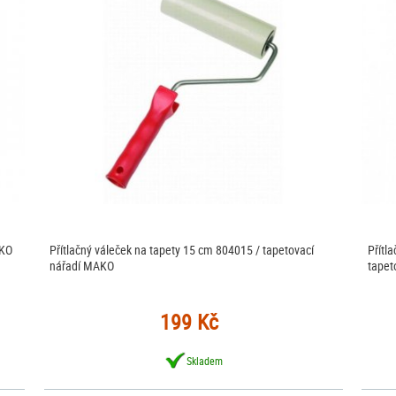
AKO
Přítlačný váleček na tapety 15 cm 804015 / tapetovací
Přítl
nářadí MAKO
tapet
199 Kč
Skladem