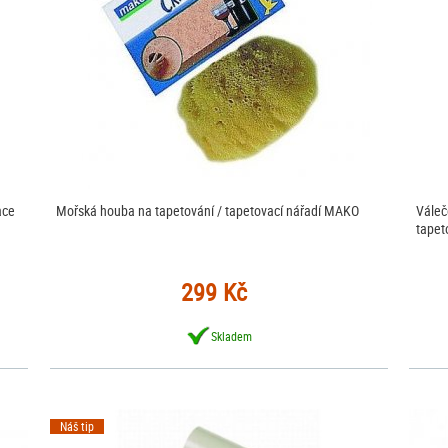
ace
Mořská houba na tapetování / tapetovací nářadí MAKO
Váleč
tapet
299 Kč
Skladem
Náš tip