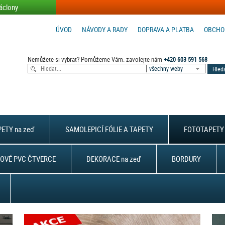
áclony
ÚVOD
NÁVODY A RADY
DOPRAVA A PLATBA
OBCHO
Nemůžete si vybrat? Pomůžeme Vám. zavolejte nám
+420 603 591 568
všechny weby
ETY na zeď
SAMOLEPICÍ FÓLIE A TAPETY
FOTOTAPETY 
OVÉ PVC ČTVERCE
DEKORACE na zeď
BORDURY