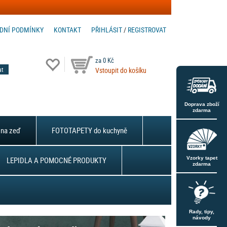
DNÍ PODMÍNKY
KONTAKT
PŘIHLÁSIT
/
REGISTROVAT
za 0 Kč
Vstoupit do košíku
Doprava zboží
zdarma
na zeď
FOTOTAPETY do kuchyně
LEPIDLA A POMOCNÉ PRODUKTY
Vzorky tapet
zdarma
Rady, tipy,
návody