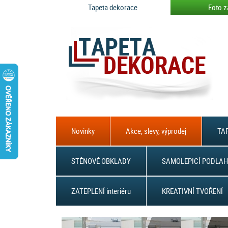
Tapeta dekorace
Foto z
Novinky
Akce, slevy, výprodej
TAP
STĚNOVÉ OBKLADY
SAMOLEPICÍ PODLAH
ZATEPLENÍ interiéru
KREATIVNÍ TVOŘENÍ