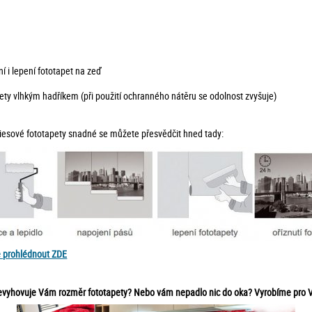
í i lepení fototapet na zeď
ty vlhkým hadříkem (při použití ochranného nátěru se odolnost zvyšuje)
vliesové fototapety snadné se můžete přesvědčit hned tady:
e prohlédnout ZDE
 nevyhovuje Vám rozměr fototapety? Nebo vám nepadlo nic do oka? Vyrobíme pro V