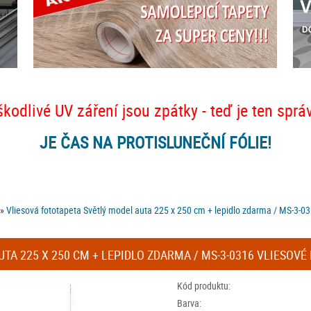
škodlivé UV záření jsou zpátky - teď je ten sprá
JE ČAS NA PROTISLUNEČNÍ FÓLIE!
»
Vliesová fototapeta Světlý model auta 225 x 250 cm + lepidlo zdarma / MS-3-0
TA 225 X 250 CM + LEPIDLO ZDARMA / MS-3-0316 VLIESOVÉ
Kód produktu:
Barva: