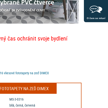
O čem se mluví
vný čas ochránit svoje bydlení
316 vliesové fototapety na zeď DIMEX
 FOTOTAPETY NA ZEĎ DIMEX
MS-3-0316
bílá, černá, červená