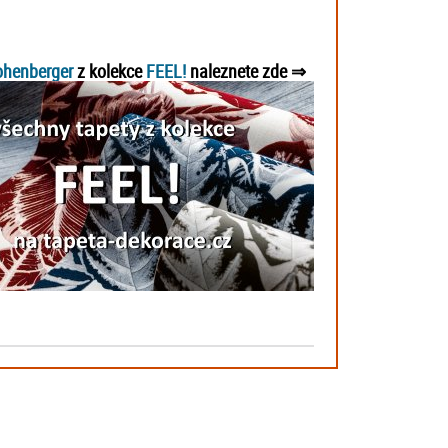
henberger
z kolekce
FEEL!
naleznete zde ⇒