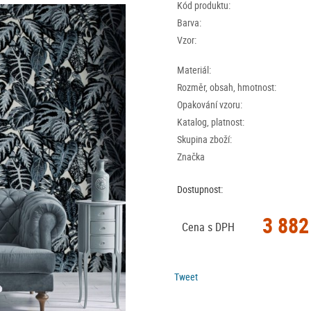
Kód produktu:
Barva:
Vzor:
Materiál:
Rozměr, obsah, hmotnost:
Opakování vzoru:
Katalog, platnost:
Skupina zboží:
Značka
Dostupnost:
3 882
Cena s DPH
Tweet