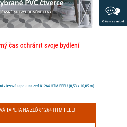
O čem se mluví
vný čas ochránit svoje bydlení
í vliesová tapeta na zeď 81264-HTM FEEL! (0,53 x 10,05 m)
VÁ TAPETA NA ZEĎ 81264-HTM FEEL!