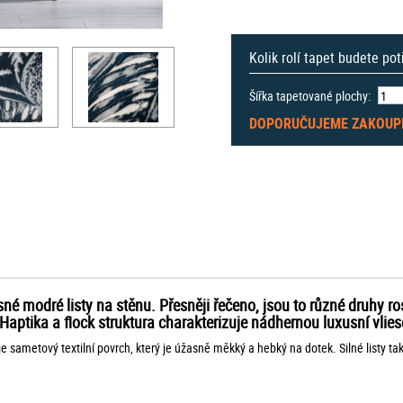
Kolik rolí tapet budete po
Šířka tapetované plochy:
DOPORUČUJEME ZAKOUP
 modré listy na stěnu. Přesněji řečeno, jsou to různé druhy ros
. Haptika a flock struktura charakterizuje nádhernou luxusní vli
sametový textilní povrch, který je úžasně měkký a hebký na dotek. Silné listy tak 