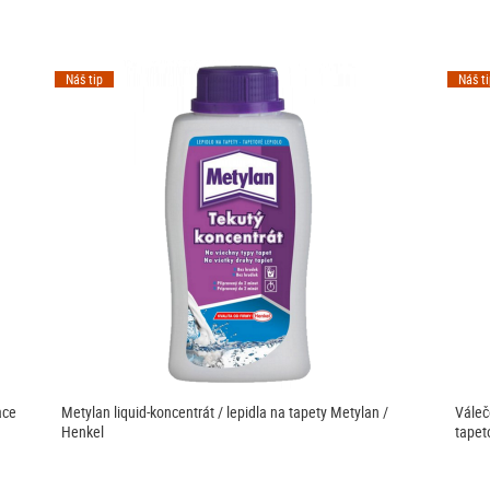
Náš tip
Náš t
ace
Metylan liquid-koncentrát / lepidla na tapety Metylan /
Váleč
Henkel
tapet