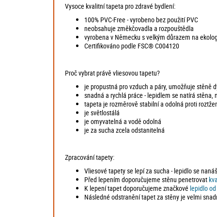
Vysoce kvalitní tapeta pro zdravé bydlení:
100% PVC-Free - vyrobeno bez použití PVC
neobsahuje změkčovadla a rozpouštědla
vyrobena v Německu s velkým důrazem na ekologii
Certifikováno podle FSC® C004120
Proč vybrat právě vliesovou tapetu?
je propustná pro vzduch a páry, umožňuje stěně dý
snadná a rychlá práce - lepidlem se natírá stěna, 
tapeta je rozměrově stabilní a odolná proti roztžen
je světlostálá
je omyvatelná a vodě odolná
je za sucha zcela odstanitelná
Zpracování tapety:
Vliesové tapety se lepí za sucha - lepidlo se naná
Před lepením doporučujeme stěnu penetrovat
kv
K lepení tapet doporučujeme značkové
lepidlo o
Následné odstranění tapet za stěny je velmi snad