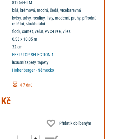
81264-HTM
bílá, krémová, modrá, šedá, vícebarevná
květy, trávy, rostliny, listy, moderní, pruhy, přírodní,
reliéfní, strukturální
flock, samet, velur, PVC-Free, vlies
0,53 x 10,05 m
32 cm
FEEL!
TOP SELECTION 1
luxusní tapety, tapety
Hohenberger - Německo
4-7 dnů
 Kč
Přidat k oblíbeným