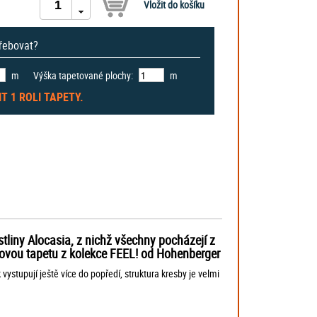
třebovat?
m
Výška tapetované plochy:
m
IT
1 ROLI
TAPETY.
tliny Alocasia, z nichž všechny pocházejí z
esovou tapetu
z kolekce FEEL! od Hohenberger
vystupují ještě více do popředí, struktura kresby je velmi