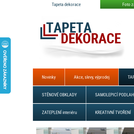
Tapeta dekorace
Foto z
Novinky
Akce, slevy, výprodej
TAP
STĚNOVÉ OBKLADY
SAMOLEPICÍ PODLAH
ZATEPLENÍ interiéru
KREATIVNÍ TVOŘENÍ