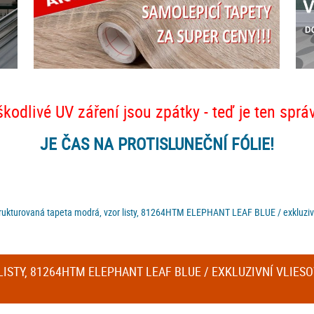
škodlivé UV záření jsou zpátky - teď je ten sprá
JE ČAS NA PROTISLUNEČNÍ FÓLIE!
rukturovaná tapeta modrá, vzor listy, 81264HTM ELEPHANT LEAF BLUE / exkluzivn
STY, 81264HTM ELEPHANT LEAF BLUE / EXKLUZIVNÍ VLIESO