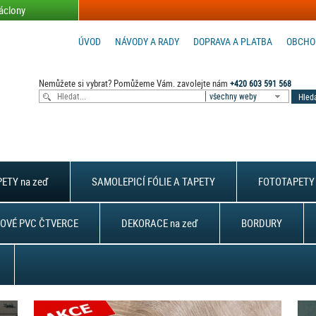
áclony
ÚVOD
NÁVODY A RADY
DOPRAVA A PLATBA
OBCHO
Nemůžete si vybrat? Pomůžeme Vám. zavolejte nám
+420 603 591 568
všechny weby
ETY na zeď
SAMOLEPICÍ FÓLIE A TAPETY
FOTOTAPETY 
OVÉ PVC ČTVERCE
DEKORACE na zeď
BORDURY