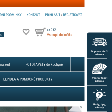
DNÍ PODMÍNKY
KONTAKT
PŘIHLÁSIT
/
REGISTROVAT
za 0 Kč
Vstoupit do košíku
Doprava zboží
zdarma
na zeď
FOTOTAPETY do kuchyně
LEPIDLA A POMOCNÉ PRODUKTY
Vzorky tapet
zdarma
Rady, tipy,
návody