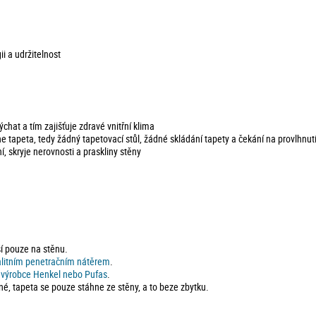
 a udržitelnost
chat a tím zajišťuje zdravé vnitřní klima
ne tapeta, tedy žádný tapetovací stůl, žádné skládání tapety a čekání na provlhnut
í, skryje nerovnosti a praskliny stěny
ší pouze na stěnu.
alitním penetračním nátěrem
.
d výrobce Henkel nebo Pufas
.
né, tapeta se pouze stáhne ze stěny, a to beze zbytku.