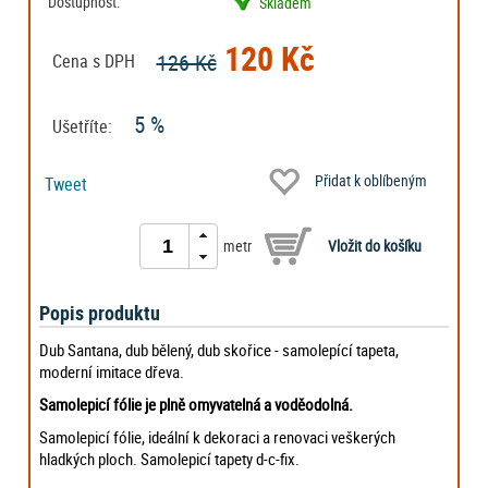
Dostupnost:
Skladem
120 Kč
126 Kč
Cena s DPH
5 %
Ušetříte:
Přidat k oblíbeným
Tweet
metr
Popis produktu
Dub Santana, dub bělený, dub skořice - samolepící tapeta,
moderní imitace dřeva.
Samolepicí fólie je plně omyvatelná a voděodolná.
Samolepicí fólie, ideální k dekoraci a renovaci veškerých
hladkých ploch. Samolepicí tapety d-c-fix.