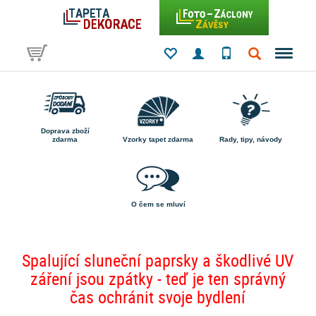
Doprava zboží
zdarma
Vzorky tapet zdarma
Rady, tipy, návody
O čem se mluví
Spalující sluneční paprsky a škodlivé UV
záření jsou zpátky - teď je ten správný
čas ochránit svoje bydlení