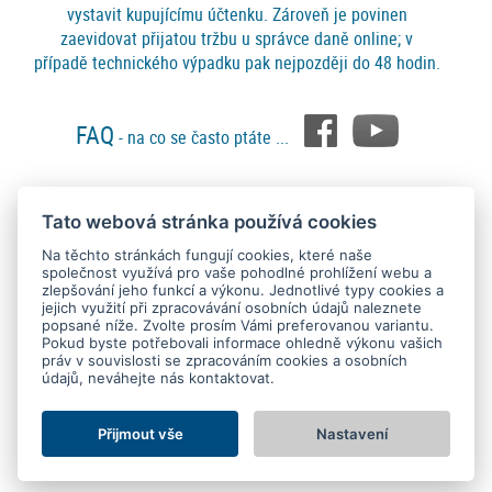
vystavit kupujícímu účtenku. Zároveň je povinen
zaevidovat přijatou tržbu u správce daně online; v
případě technického výpadku pak nejpozději do 48 hodin.
FAQ
- na co se často ptáte ...
Tato webová stránka používá cookies
Platební metody
Na těchto stránkách fungují cookies, které naše
společnost využívá pro vaše pohodlné prohlížení webu a
zlepšování jeho funkcí a výkonu. Jednotlivé typy cookies a
jejich využití při zpracovávání osobních údajů naleznete
popsané níže. Zvolte prosím Vámi preferovanou variantu.
Pokud byste potřebovali informace ohledně výkonu vašich
práv v souvislosti se zpracováním cookies a osobních
údajů, neváhejte nás kontaktovat.
Copyright © 2015 - 2026
SEO kvalitně
. All rights reserved.
Kontakt
Ochrana osobních údajů
O nás
Obchodní podmínky
Nastavení Cookies
Přijmout vše
Nastavení