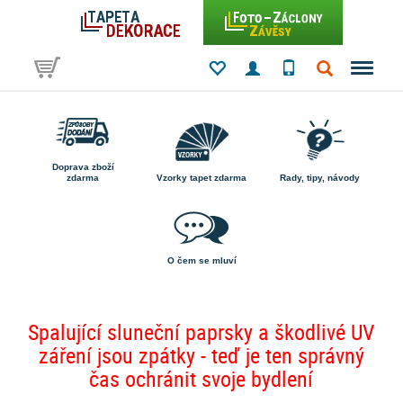
Doprava zboží
zdarma
Vzorky tapet zdarma
Rady, tipy, návody
O čem se mluví
Spalující sluneční paprsky a škodlivé UV
záření jsou zpátky - teď je ten správný
čas ochránit svoje bydlení