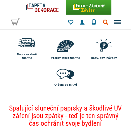
Doprava zboží
zdarma
Vzorky tapet zdarma
Rady, tipy, návody
O čem se mluví
Spalující sluneční paprsky a škodlivé UV
záření jsou zpátky - teď je ten správný
čas ochránit svoje bydlení