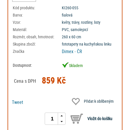
Kód produktu:
KI260-055
Barva:
fialová
Vzor:
květy, trávy, rostliny, listy
Materiál:
PVC, samolepicí
Rozměr, obsah, hmotnost:
260 x 60 cm
Skupina zboží:
fototapety na kuchyňskou linku
Dimex - ČR
Značka
Dostupnost:
Skladem
859 Kč
Cena s DPH
Přidat k oblíbeným
Tweet