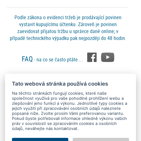
Podle zákona o evidenci tržeb je prodávající povinen
vystavit kupujícímu účtenku. Zároveň je povinen
zaevidovat přijatou tržbu u správce daně online; v
případě technického výpadku pak nejpozději do 48 hodin.
FAQ
- na co se často ptáte ...
Tato webová stránka používá cookies
Platební metody
Na těchto stránkách fungují cookies, které naše
společnost využívá pro vaše pohodlné prohlížení webu a
zlepšování jeho funkcí a výkonu. Jednotlivé typy cookies a
jejich využití při zpracovávání osobních údajů naleznete
popsané níže. Zvolte prosím Vámi preferovanou variantu.
Pokud byste potřebovali informace ohledně výkonu vašich
práv v souvislosti se zpracováním cookies a osobních
údajů, neváhejte nás kontaktovat.
Copyright © 2015 - 2026
SEO kvalitně
. All rights reserved.
Kontakt
Ochrana osobních údajů
O nás
Obchodní podmínky