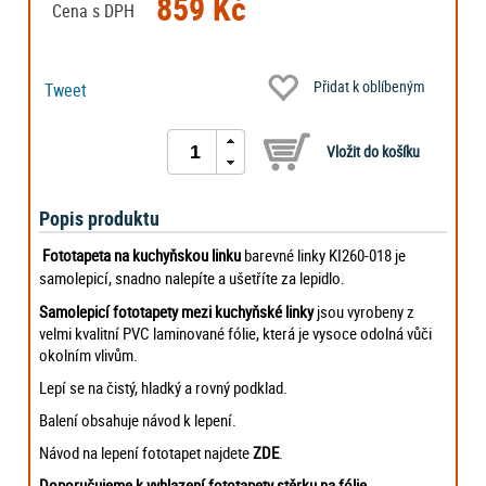
859 Kč
Cena s DPH
Přidat k oblíbeným
Tweet
Popis produktu
Fototapeta na kuchyňskou linku
barevné linky KI260-018
je
samolepicí, snadno nalepíte a ušetříte za lepidlo
.
Samolepicí fototapety
mezi kuchyňské linky
jsou vyrobeny z
velmi kvalitní PVC laminované fólie, která je vysoce odolná vůči
okolním vlivům.
Lepí se na čistý, hladký a rovný podklad.
Balení obsahuje návod k lepení.
Návod na lepení fototapet najdete
ZDE
.
Doporučujeme k vyhlazení fototapety stěrku na fólie
.