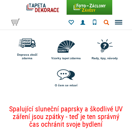
Doprava zboží
zdarma
Vzorky tapet zdarma
Rady, tipy, návody
O čem se mluví
Spalující sluneční paprsky a škodlivé UV
záření jsou zpátky - teď je ten správný
čas ochránit svoje bydlení