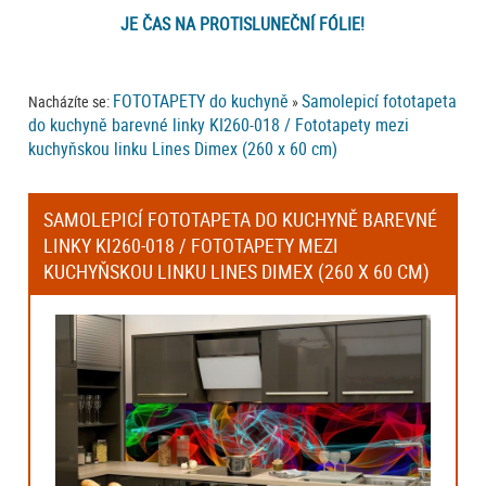
JE ČAS NA PROTISLUNEČNÍ FÓLIE!
FOTOTAPETY do kuchyně
Samolepicí fototapeta
Nacházíte se:
»
do kuchyně barevné linky KI260-018 / Fototapety mezi
kuchyňskou linku Lines Dimex (260 x 60 cm)
SAMOLEPICÍ FOTOTAPETA DO KUCHYNĚ BAREVNÉ
LINKY KI260-018 / FOTOTAPETY MEZI
KUCHYŇSKOU LINKU LINES DIMEX (260 X 60 CM)