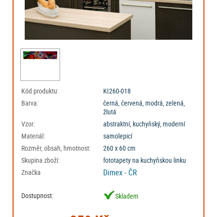
Kód produktu:
KI260-018
Barva:
černá, červená, modrá, zelená,
žlutá
Vzor:
abstraktní, kuchyňský, moderní
Materiál:
samolepicí
Rozměr, obsah, hmotnost:
260 x 60 cm
Skupina zboží:
fototapety na kuchyňskou linku
Dimex - ČR
Značka
Dostupnost:
Skladem