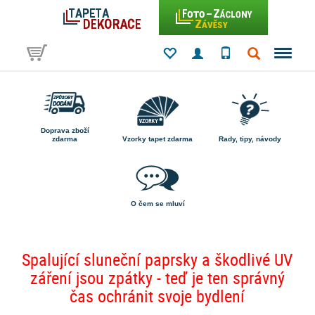
Doprava zboží
zdarma
Vzorky tapet zdarma
Rady, tipy, návody
O čem se mluví
Spalující sluneční paprsky a škodlivé UV
záření jsou zpátky - teď je ten správný
čas ochránit svoje bydlení