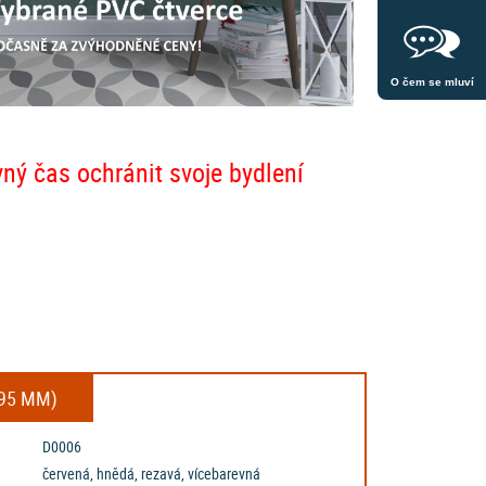
O čem se mluví
vný čas ochránit svoje bydlení
495 MM)
D0006
červená, hnědá, rezavá, vícebarevná