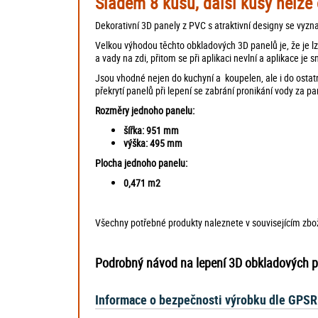
Sladem 8 kusů, další kusy nelze 
Dekorativní 3D panely z PVC s atraktivní designy se vyzn
Velkou výhodou těchto obkladových 3D panelů je, že je lz
a vady na zdi, přitom se při aplikaci nevlní a aplikace je 
Jsou vhodné nejen do kuchyní a koupelen, ale i do ostatn
překrytí panelů při lepení se zabrání pronikání vody za pa
Rozměry jednoho panelu:
šířka: 951 mm
výška: 495 mm
Plocha jednoho panelu:
0,471 m2
Všechny potřebné produkty naleznete v souvisejícím zboží
Podrobný návod na lepení 3D obkladových p
Informace o bezpečnosti výrobku dle GPSR