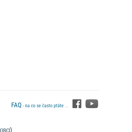
FAQ
- na co se často ptáte ...
ROBCŮ