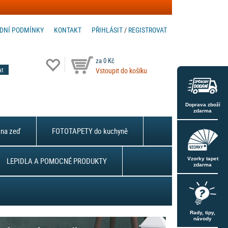
DNÍ PODMÍNKY
KONTAKT
PŘIHLÁSIT
/
REGISTROVAT
za 0 Kč
Vstoupit do košíku
Doprava zboží
zdarma
na zeď
FOTOTAPETY do kuchyně
LEPIDLA A POMOCNÉ PRODUKTY
Vzorky tapet
zdarma
Rady, tipy,
návody