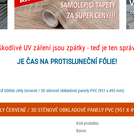
škodlivé UV záření jsou zpátky - teď je ten sprá
JE ČAS NA PROTISLUNEČNÍ FÓLIE!
eď D0006 cihly červené / 3D stěnové obkladové panely PVC (951 x 495 mm)
LY ČERVENÉ / 3D STĚNOVÉ OBKLADOVÉ PANELY PVC (951 X 
Kód produktu:
Barva: