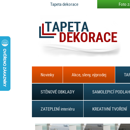
Tapeta dekorace
Foto z
Novinky
Akce, slevy, výprodej
TAP
STĚNOVÉ OBKLADY
SAMOLEPICÍ PODLAH
ZATEPLENÍ interiéru
KREATIVNÍ TVOŘENÍ