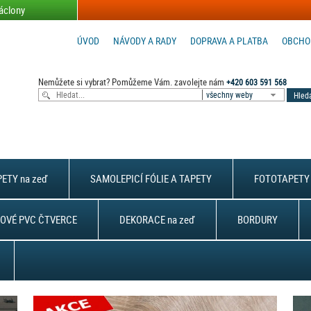
áclony
ÚVOD
NÁVODY A RADY
DOPRAVA A PLATBA
OBCHO
Nemůžete si vybrat? Pomůžeme Vám. zavolejte nám
+420 603 591 568
všechny weby
ETY na zeď
SAMOLEPICÍ FÓLIE A TAPETY
FOTOTAPETY 
OVÉ PVC ČTVERCE
DEKORACE na zeď
BORDURY