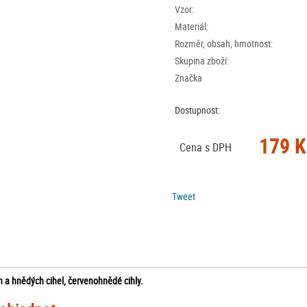
Vzor:
Materiál:
Rozměr, obsah, hmotnost:
Skupina zboží:
Značka
Dostupnost:
179 K
Cena s DPH
Tweet
 a hnědých cihel, červenohnědé cihly.