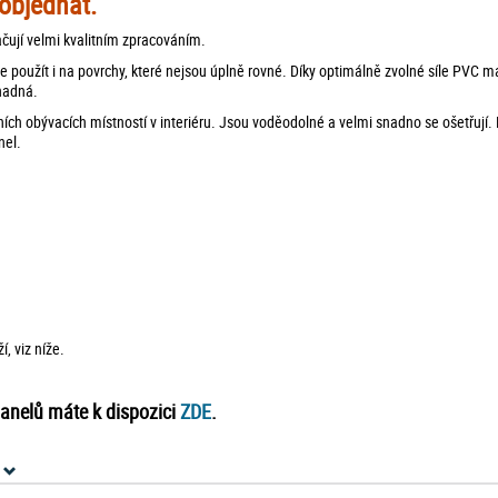
objednat.
ačují velmi kvalitním zpracováním.
e použít i na povrchy, které nejsou úplně rovné. Díky optimálně zvolné síle PVC m
snadná.
ích obývacích místností v interiéru. Jsou voděodolné a velmi snadno se ošetřují. 
nel.
, viz níže.
anelů máte k dispozici
ZDE
.