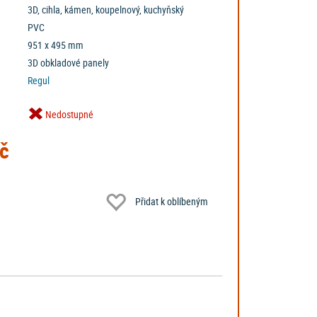
3D, cihla, kámen, koupelnový, kuchyňský
PVC
951 x 495 mm
3D obkladové panely
Regul
Nedostupné
č
Přidat k oblíbeným